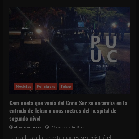
acerca
de
Imparten
pláticas
para
la
prevención
de
adicciones
en
jóvenes
de
diversos
planteles
de
secundaria
en
Peto
Noticias
Policíacas
Tekax
Camioneta que venía del Cono Sur se encendia en la
entrada de Tekax a unos metros del hospital de
segundo nivel
elpuucnoticias
27 de junio de 2023
La madrugada de este martes se registró el