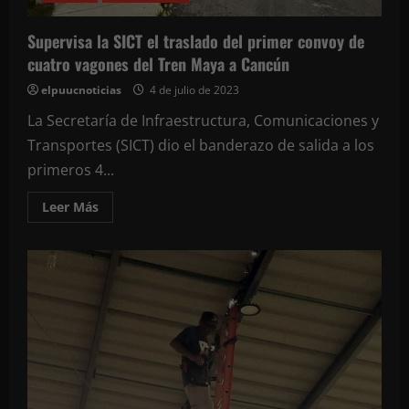
del
Tri
contra
Supervisa la SICT el traslado del primer convoy de
Qatar
cuatro vagones del Tren Maya a Cancún
elpuucnoticias
4 de julio de 2023
La Secretaría de Infraestructura, Comunicaciones y
Transportes (SICT) dio el banderazo de salida a los
primeros 4...
Leer
Leer Más
más
acerca
de
Supervisa
la
SICT
el
traslado
del
primer
convoy
de
cuatro
vagones
del