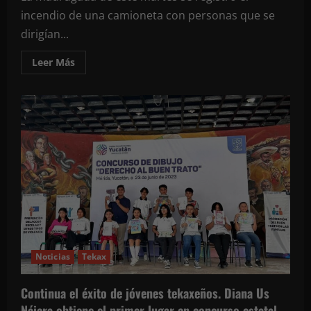
incendio de una camioneta con personas que se
dirigían...
Leer
Leer Más
más
acerca
de
Camioneta
que
venía
del
Cono
Sur
se
encendia
en
la
entrada
de
Tekax
a
unos
metros
del
Noticias
Tekax
hospital
de
segundo
Continua el éxito de jóvenes tekaxeños. Diana Us
nivel
Nájera obtiene el primer lugar en concurso estatal