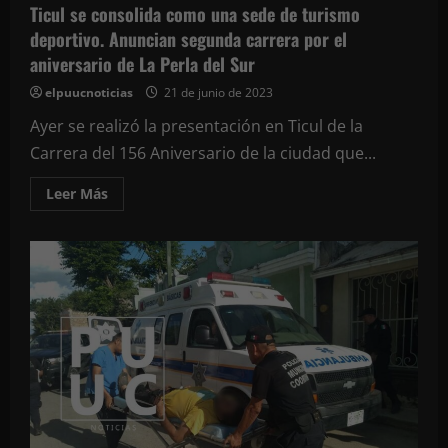
Ticul se consolida como una sede de turismo
deportivo. Anuncian segunda carrera por el
aniversario de La Perla del Sur
elpuucnoticias
21 de junio de 2023
Ayer se realizó la presentación en Ticul de la
Carrera del 156 Aniversario de la ciudad que...
Leer
Leer Más
más
acerca
de
Ticul
se
consolida
como
una
sede
de
turismo
deportivo.
Anuncian
segunda
carrera
por
el
aniversario