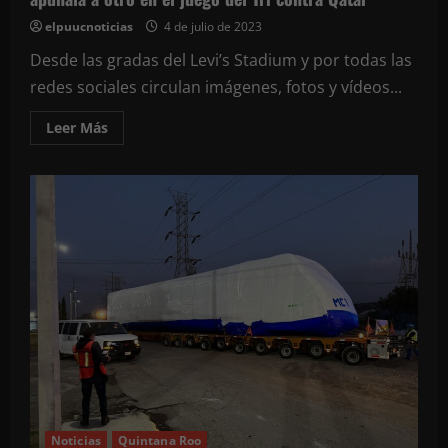
elpuucnoticias
4 de julio de 2023
Desde las gradas del Levi’s Stadium y por todas las
redes sociales circulan imágenes, fotos y vídeos...
Leer
Leer Más
más
acerca
de
#EnLasRedes
Circulan
imágenes
de
cómo
un
aficionado
con
camiseta
de
la
selección
mexicana
apuñala
a
otro
en
el
juego
Noticias
Quintana Roo