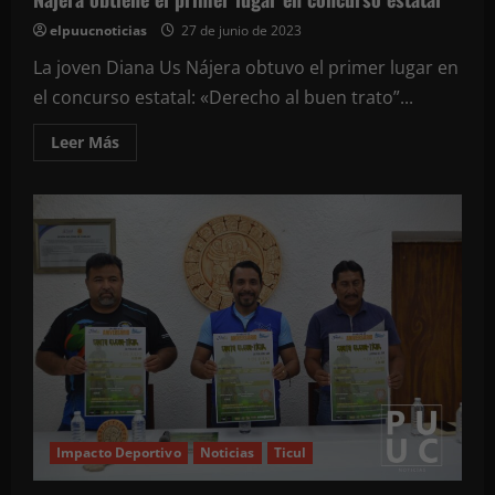
elpuucnoticias
27 de junio de 2023
La joven Diana Us Nájera obtuvo el primer lugar en
el concurso estatal: «Derecho al buen trato”...
Leer
Leer Más
más
acerca
de
Continua
el
éxito
de
jóvenes
tekaxeños.
Diana
Us
Nájera
obtiene
el
primer
lugar
en
concurso
estatal
Impacto Deportivo
Noticias
Ticul