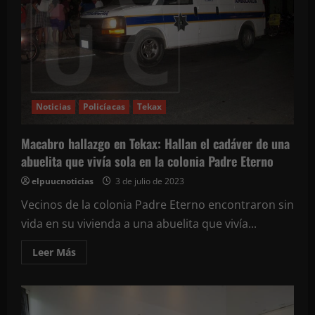
de
Peto
Noticias
Policíacas
Tekax
Macabro hallazgo en Tekax: Hallan el cadáver de una
abuelita que vivía sola en la colonia Padre Eterno
elpuucnoticias
3 de julio de 2023
Vecinos de la colonia Padre Eterno encontraron sin
vida en su vivienda a una abuelita que vivía...
Leer
Leer Más
más
acerca
de
Macabro
hallazgo
en