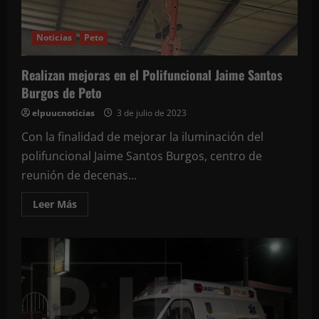
Tren
Maya
a
Cancún
Noticias
Peto
Realizan mejoras en el Polifuncional Jaime Santos
Burgos de Peto
elpuucnoticias
3 de julio de 2023
Con la finalidad de mejorar la iluminación del
polifuncional Jaime Santos Burgos, centro de
reunión de decenas...
Leer
Leer Más
más
acerca
de
Realizan
mejoras
en
el
Polifuncional
Jaime
Santos
Burgos