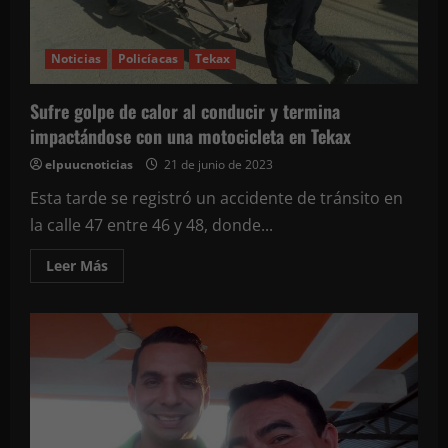
de
La
Perla
del
Noticias
Policíacas
Tekax
Sur
Sufre golpe de calor al conducir y termina
impactándose con una motocicleta en Tekax
elpuucnoticias
21 de junio de 2023
Esta tarde se registró un accidente de tránsito en
la calle 47 entre 46 y 48, donde...
Leer
Leer Más
más
acerca
de
Sufre
golpe
de
calor
al
conducir
y
termina
impactándose
con