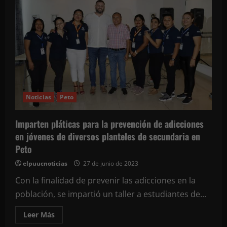
Tekax:
Hallan
el
cadáver
de
una
abuelita
que
vivía
sola
en
la
colonia
Padre
Noticias
Peto
Eterno
Imparten pláticas para la prevención de adicciones
en jóvenes de diversos planteles de secundaria en
Peto
elpuucnoticias
27 de junio de 2023
Con la finalidad de prevenir las adicciones en la
población, se impartió un taller a estudiantes de...
Leer
Leer Más
más