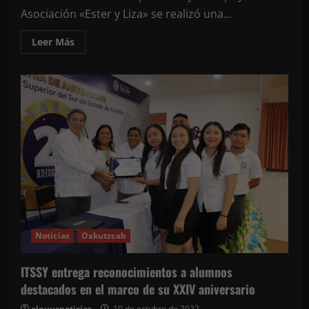
Asociación «Ester y Liza» se realizó una...
Leer
Leer Más
más
acerca
de
Realizan
jornada
de
esterilización
canina
y
felina
en
Oxkutzcab
Noticias
Oxkutzcab
ITSSY entrega reconocimientos a alumnos
destacados en el marco de su XXIV aniversario
elpuucnoticias
10 de octubre de 2022