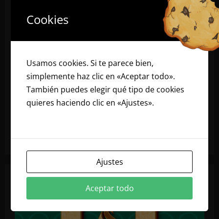
Paginación
Civil
de
347
348
349
…
416
Siguiente
de
Oxkutzcab
Cookies
atiende
fugas
entradas
de
gas
Lp
en
Usamos cookies. Si te parece bien,
el
techo
simplemente haz clic en «Aceptar todo».
del
mercado
También puedes elegir qué tipo de cookies
municipal.
Notifican
quieres haciendo clic en «Ajustes».
Lee
al
dueño
nuestra política de cookies
del
establecimiento
Ajustes
Aceptar todo