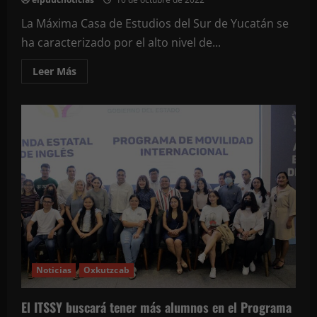
La Máxima Casa de Estudios del Sur de Yucatán se
ha caracterizado por el alto nivel de...
Leer
Leer Más
más
acerca
de
ITSSY
entrega
reconocimientos
a
alumnos
destacados
en
el
marco
de
su
XXIV
aniversario
Noticias
Oxkutzcab
El ITSSY buscará tener más alumnos en el Programa