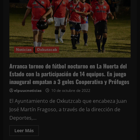
un
lesionado.
Vecinos
impiden
que
el
responsable
se
diera
a
la
Noticias
Oxkutzcab
fuga
Arranca torneo de fútbol nocturno en La Huerta del
Estado con la participación de 14 equipos. En juego
inaugural empatan a 3 goles Cooperativa y Prófugos
elpuucnoticias
10 de octubre de 2022
El Ayuntamiento de Oxkutzcab que encabeza Juan
José Martín Fragoso, a través de la dirección de
Deportes,...
Leer
Leer Más
más
acerca