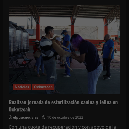
de
Arranca
torneo
de
fútbol
nocturno
en
La
Huerta
del
Estado
con
la
participación
de
14
equipos.
En
juego
inaugural
empatan
Noticias
Oxkutzcab
a
3
goles
Cooperativa
Realizan jornada de esterilización canina y felina en
y
Prófugos
Oxkutzcab
elpuucnoticias
10 de octubre de 2022
Con una cuota de recuperación y con apoyo de la