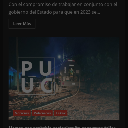
Con el compromiso de trabajar en conjunto con el
gobierno del Estado para que en 2023 se...
Leer
Leer Más
más
acerca
de
Alcalde
de
Oxkutzcab
participa
en
reunión
de
la
Federación
Nacional
de
Municipios
de
México
(FENAMM)
Noticias
Policíacas
Tekax