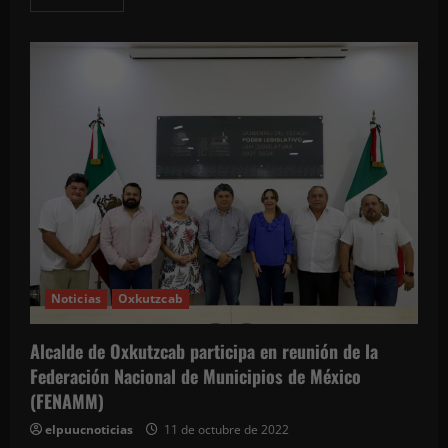
más
acerca
de
Con
buena
participación
se
realiza
en
Tekax
la
segunda
edición
de
la
Carrera
Rosa,
que
concientiza
en
la
Noticias
Oxkutzcab
lucha
contra
el
cáncer
Alcalde de Oxkutzcab participa en reunión de la
de
mama
Federación Nacional de Municipios de México
(FENAMM)
elpuucnoticias
11 de octubre de 2022