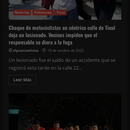
Tekax
Noticias
Policíacas
Ticul
Choque de motociclistas en céntrica calle de Ticul
deja un lesionado. Vecinos impiden que el
responsable se diera a la fuga
elpuucnoticias
10 de octubre de 2022
Un lesionado fue el saldo de un accidente que se
registró esta tarde en la calle 22...
Leer
Leer Más
más
acerca
de
Choque
de
motociclistas
en
céntrica
calle
de
Ticul
deja