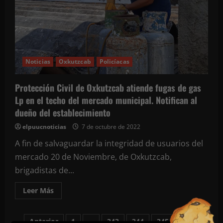
la
Casa
de
Salud
del
Tekaxeño,
para
apoyar
a
Noticias
Oxkutzcab
Policíacas
familias
de
la
Protección Civil de Oxkutzcab atiende fugas de gas
ciudad
y
Lp en el techo del mercado municipal. Notifican al
la
región
dueño del establecimiento
elpuucnoticias
7 de octubre de 2022
A fin de salvaguardar la integridad de usuarios del
mercado 20 de Noviembre, de Oxkutzcab,
brigadistas de...
Leer
Leer Más
más
acerca
de
Protección
Anterior
1
…
343
344
345
346