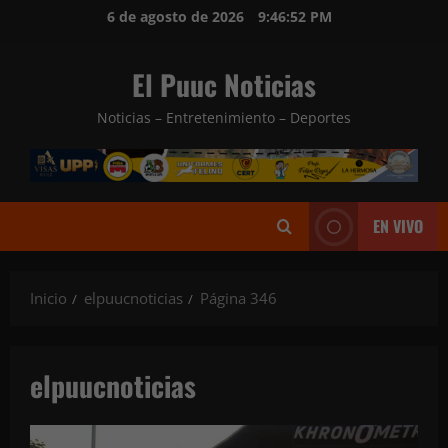
Saltar
6 de agosto de 2026
9:46:55 PM
al
contenido
El Puuc Noticias
Noticias – Entretenimiento – Deportes
EN VIVO
Inicio
elpuucnoticias
Página 346
elpuucnoticias