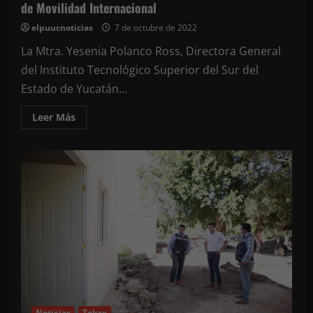
de Movilidad Internacional
elpuucnoticias
7 de octubre de 2022
La Mtra. Yesenia Polanco Ross, Directora General
del Instituto Tecnológico Superior del Sur del
Estado de Yucatán...
Leer
Leer Más
más
acerca
de
El
ITSSY
buscará
tener
más
alumnos
en
el
Programa
de
Movilidad
Internacional
Noticias
Tekax