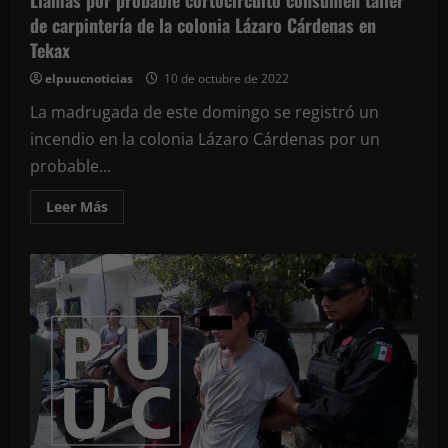
Llamas por probable cortocircuito consumen taller
de carpintería de la colonia Lázaro Cárdenas en
Tekax
elpuucnoticias
10 de octubre de 2022
La madrugada de este domingo se registró un
incendio en la colonia Lázaro Cárdenas por un
probable...
Leer
Leer Más
más
acerca
de
Llamas
por
probable
cortocircuito
consumen
taller
de
carpintería
de
la
colonia
Lázaro
Cárdenas
en