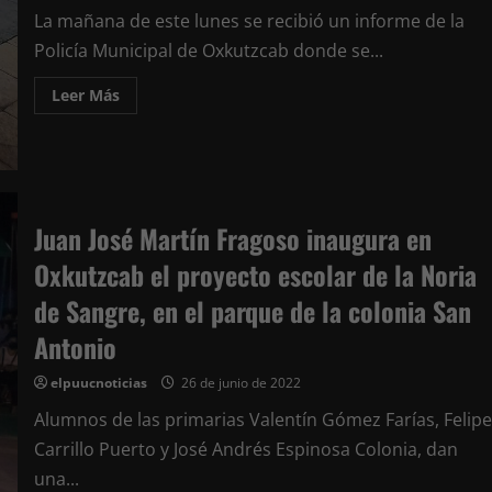
de
ciudad
La mañana de este lunes se recibió un informe de la
Policía Municipal de Oxkutzcab donde se...
Leer
Leer Más
más
acerca
de
Policía
de
Oxkutzcab
aclara
acusaciones
Juan José Martín Fragoso inaugura en
en
redes
sobre
Oxkutzcab el proyecto escolar de la Noria
supuestos
abusos
de Sangre, en el parque de la colonia San
contra
un
Antonio
indigente
elpuucnoticias
26 de junio de 2022
Alumnos de las primarias Valentín Gómez Farías, Felipe
Carrillo Puerto y José Andrés Espinosa Colonia, dan
una...