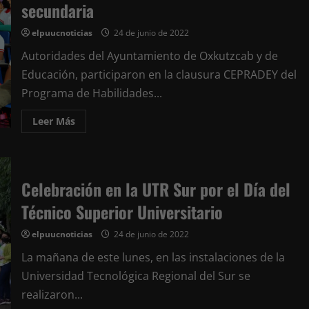
proyecto
secundaria
de
rescate
de
elpuucnoticias
24 de junio de 2022
la
abeja
Autoridades del Ayuntamiento de Oxkutzcab y de
melipona
Educación, participaron en la clausura CEPRADEY del
Programa de Habilidades...
Leer
Leer Más
más
acerca
de
Se
realiza
la
Celebración en la UTR Sur por el Día del
clausura
en
Técnico Superior Universitario
Oxkutzcab
el
programa
elpuucnoticias
24 de junio de 2022
de
Habilidades
para
La mañana de este lunes, en las instalaciones de la
la
Vida
Universidad Tecnológica Regional del Sur se
en
realizaron...
el
que