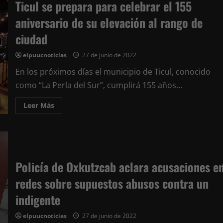
Ticul se prepara para celebrar el 155
aniversario de su elevación al rango de
ciudad
elpuucnoticias
27 de junio de 2022
En los próximos días el municipio de Ticul, conocido
como “La Perla del Sur”, cumplirá 155 años...
Leer
Leer Más
más
acerca
de
Ticul
se
prepara
para
celebrar
Policía de Oxkutzcab aclara acusaciones e
el
155
redes sobre supuestos abusos contra un
aniversario
de
su
indigente
elevación
al
rango
elpuucnoticias
27 de junio de 2022