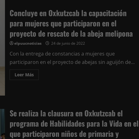
en
la
Concluye en Oxkutzcab la capacitación
comisaría
de
Yotholín,
para mujeres que participaron en el
en
el
proyecto de rescate de la abeja melipona
arranque
de
su
elpuucnoticias
24 de junio de 2022
fiesta
anual
Con la entrega de constancias a mujeres que
participaron en el proyecto de abejas sin aguijón de...
Leer
Leer Más
más
acerca
de
Concluye
en
Oxkutzcab
la
capacitación
Se realiza la clausura en Oxkutzcab el
para
mujeres
programa de Habilidades para la Vida en el
que
participaron
en
que participaron niños de primaria y
el