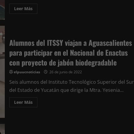
Leer
Leer Más
más
acerca
de
Juan
José
Martín
Fragoso
Alumnos del ITSSY viajan a Aguascalientes
inaugura
en
para participar en el Nacional de Enactus
Oxkutzcab
el
proyecto
con proyecto de jabón biodegradable
escolar
de
la
elpuucnoticias
26 de junio de 2022
Noria
de
Seis alumnos del Instituto Tecnológico Superior del Sur
Sangre,
en
del Estado de Yucatán que dirige la Mtra. Yesenia...
el
parque
de
Leer
Leer Más
la
más
colonia
acerca
San
de
Antonio
Alumnos
del
ITSSY
viajan