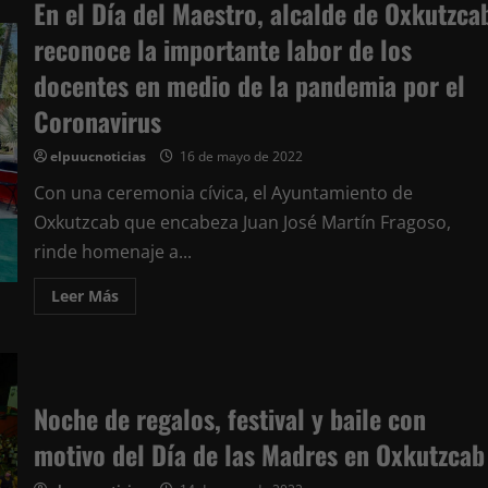
En el Día del Maestro, alcalde de Oxkutzca
reconoce la importante labor de los
docentes en medio de la pandemia por el
Coronavirus
elpuucnoticias
16 de mayo de 2022
Con una ceremonia cívica, el Ayuntamiento de
Oxkutzcab que encabeza Juan José Martín Fragoso,
rinde homenaje a...
Leer
Leer Más
más
acerca
de
En
el
Día
del
Noche de regalos, festival y baile con
Maestro,
alcalde
motivo del Día de las Madres en Oxkutzcab
de
Oxkutzcab
reconoce