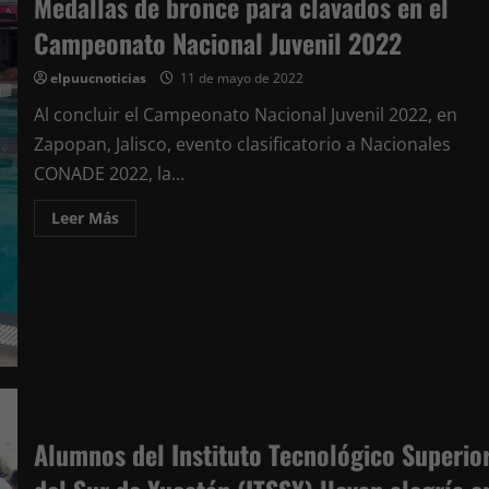
Medallas de bronce para clavados en el
Campeonato Nacional Juvenil 2022
elpuucnoticias
11 de mayo de 2022
Al concluir el Campeonato Nacional Juvenil 2022, en
Zapopan, Jalisco, evento clasificatorio a Nacionales
CONADE 2022, la...
Leer
Leer Más
más
acerca
de
Medallas
de
bronce
para
clavados
en
el
Campeonato
Nacional
Juvenil
2022
Alumnos del Instituto Tecnológico Superio