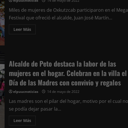
elpuucnoticias
14 de mayo de 2022
la
importante
labor
Miles de mujeres de Oxkutzcab participaron en el Mega
de
Festival que ofreció el alcalde, Juan José Martín...
los
docentes
en
Leer
Leer Más
medio
más
de
acerca
la
de
pandemia
Noche
por
de
el
regalos,
Coronavirus
festival
y
Alcalde de Peto destaca la labor de las
baile
con
mujeres en el hogar. Celebran en la villa el
motivo
del
Día de las Madres con convivio y regalos
Día
de
las
elpuucnoticias
14 de mayo de 2022
Madres
en
Las madres son el pilar del hogar, motivo por el cual n
Oxkutzcab
se podía dejar pasar la...
Leer
Leer Más
más