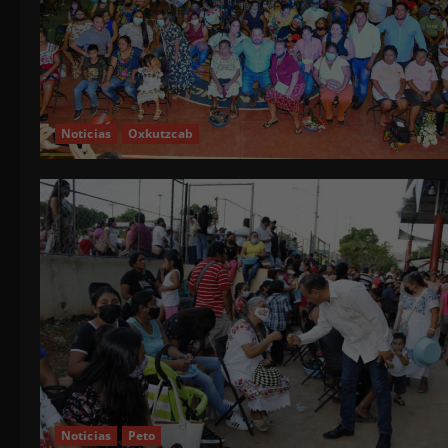
Noticias
Oxkutzcab
Noticias
Peto