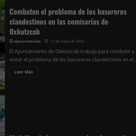
primaria
de
Combaten el problema de los basureros
Pencuyut
se
clandestinos en las comisarías de
preparan
para
la
Oxkutzcab
fase
final
de
elpuucnoticias
11 de mayo de 2022
la
Olimpiada
El Ayuntamiento de Oxkutzcab trabaja para combatir y
Mexicana
de
evitar el problema de los basureros clandestinos en el..
Matemáticas
Leer
Leer Más
más
acerca
de
Combaten
el
problema
de
los
basureros
clandestinos
en
las
comisarías
de
Oxkutzcab