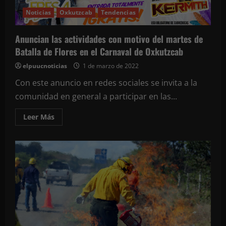
Noticias
Oxkutzcab
Tendencias
Anuncian las actividades con motivo del martes de
Batalla de Flores en el Carnaval de Oxkutzcab
elpuucnoticias
1 de marzo de 2022
Con este anuncio en redes sociales se invita a la
comunidad en general a participar en las...
Leer
Leer Más
más
acerca
de
Anuncian
las
actividades
con
motivo
del
martes
de
Batalla
de
Flores
en