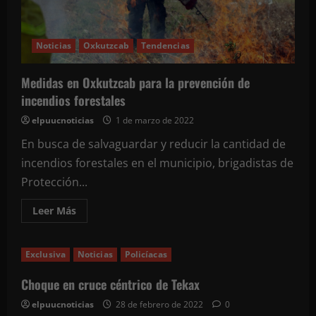
el
Carnaval
de
Oxkutzcab
Noticias
Oxkutzcab
Tendencias
Medidas en Oxkutzcab para la prevención de
incendios forestales
elpuucnoticias
1 de marzo de 2022
En busca de salvaguardar y reducir la cantidad de
incendios forestales en el municipio, brigadistas de
Protección...
Leer
Leer Más
más
acerca
de
Medidas
Exclusiva
Noticias
Policíacas
en
Oxkutzcab
para
Choque en cruce céntrico de Tekax
la
prevención
elpuucnoticias
28 de febrero de 2022
0
de