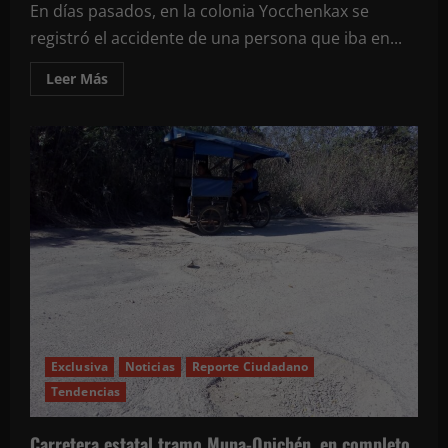
labor
En días pasados, en la colonia Yocchenkax se
en
las
registró el accidente de una persona que iba en...
aulas
Leer
Leer Más
más
acerca
de
Piden
en
Tekax
que
se
tomen
medidas
ante
el
problema
de
perros
que
habitan
en
las
calles
Exclusiva
Noticias
Reporte Ciudadano
y
que
Tendencias
han
propiciado
varios
Carretera estatal tramo Muna-Opichén, en completo
accidentes