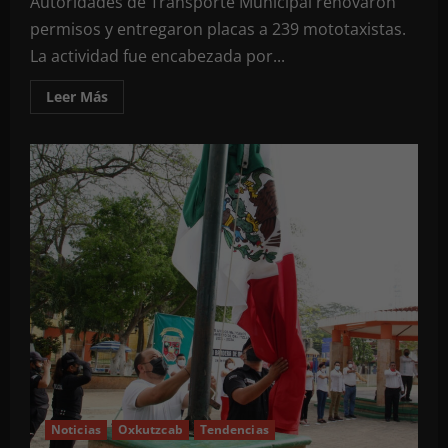
Autoridades de Transporte Municipal renovaron
permisos y entregaron placas a 239 mototaxistas.
La actividad fue encabezada por...
Leer
Leer Más
más
acerca
de
Renovación
en
Oxkutzcab
de
placas
para
239
mototaxistas
Noticias
Oxkutzcab
Tendencias