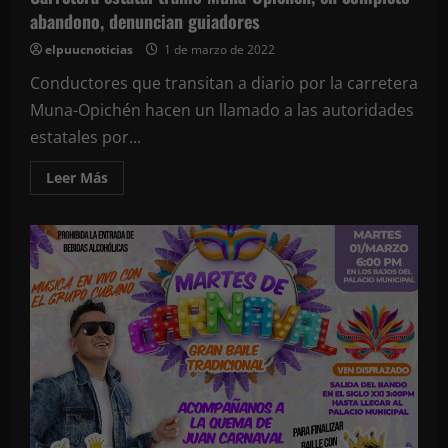
abandono, denuncian guiadores
elpuucnoticias
1 de marzo de 2022
Conductores que transitan a diario por la carretera
Muna-Opichén hacen un llamado a las autoridades
estatales por...
Leer
Leer Más
más
acerca
de
Carretera
estatal
tramo
Muna-
Opichén,
en
completo
abandono,
denuncian
guiadores