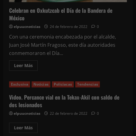
Celebran en Oxkutzcab el Día de la Bandera de
México
elpuucnoticias
24 de febrero de 2022
0
Con una ceremonia encabezada por el alcalde,
Juan José Martín Fragoso, este día autoridades
conmemoraron el Día...
Leer
Leer Más
más
acerca
de
Celebran
Exclusiva
Noticias
Policíacas
Tendencias
en
Oxkutzcab
el
Video. Percance vial en la Tekax-Akil con saldo de
Día
de
dos lesionados
la
Bandera
elpuucnoticias
22 de febrero de 2022
0
de
México
Leer
Leer Más
más
acerca