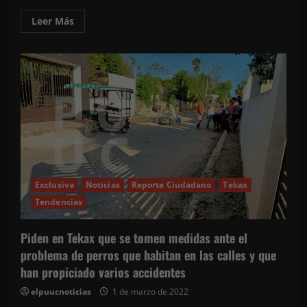
Leer
Leer Más
más
acerca
de
La
profesora
Alicia
Cerón
Espinosa
se
jubila
tras
30
años
de
servicio
docente.
Su
Exclusiva
Noticias
Reporte Ciudadano
Tekax
esposo,
Tendencias
José
Francisco
Osorio
Leal,
Piden en Tekax que se tomen medidas ante el
hace
lo
problema de perros que habitan en las calles y que
mismo
han propiciado varios accidentes
con
25
años
elpuucnoticias
1 de marzo de 2022
de