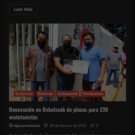
incendios
forestales
Leer
Leer Más
más
acerca
de
Choque
en
cruce
céntrico
de
Tekax
Exclusiva
Noticias
Oxkutzcab
Tendencias
Renovación en Oxkutzcab de placas para 239
mototaxistas
elpuucnoticias
28 de febrero de 2022
0