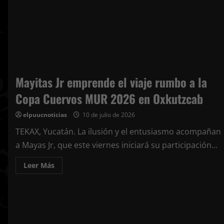
para
la
antesala
de
la
gran
final
Mayitas Jr emprende el viaje rumbo a la
Copa Cuervos MUR 2026 en Oxkutzcab
elpuucnoticias
10 de julio de 2026
TEKAX, Yucatán. La ilusión y el entusiasmo acompañan
a Mayas Jr, que este viernes iniciará su participación...
Leer
Leer Más
más
acerca
de
Mayitas
Jr
emprende
el
viaje