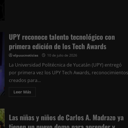
rumbo
a
la
Copa
Cuervos
MUR
2026
en
UPY reconoce talento tecnológico con
Oxkutzcab
primera edición de los Tech Awards
elpuucnoticias
10 de julio de 2026
La Universidad Politécnica de Yucatán (UPY) entregó
por primera vez los UPY Tech Awards, reconocimiento
creados para...
Leer
Leer Más
más
acerca
de
UPY
reconoce
Las niñas y niños de Carlos A. Madrazo ya
talento
tecnológico
con
tienen un nuevo domo para aprender y
primera