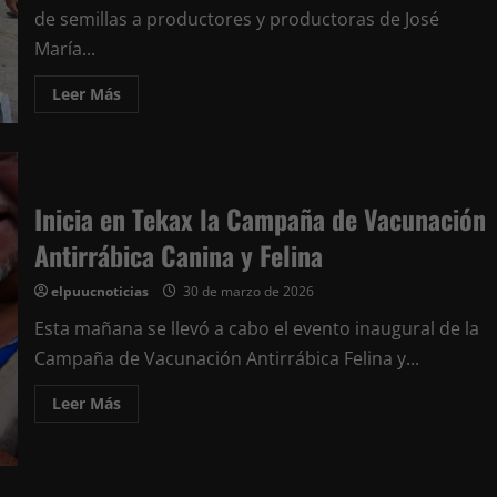
Social
de semillas a productores y productoras de José
en
José
María...
María
Morelos
Leer
Leer Más
más
acerca
de
Entrega
Mara
Lezama
en
Inicia en Tekax la Campaña de Vacunación
José
María
Antirrábica Canina y Felina
Morelos
semillas
mejoradas
elpuucnoticias
30 de marzo de 2026
para
fortalecer
a
Esta mañana se llevó a cabo el evento inaugural de la
las
Campaña de Vacunación Antirrábica Felina y...
familias
del
campo
Leer
Leer Más
en
más
Quintana
acerca
Roo
de
Inicia
en
Tekax