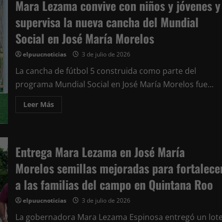
Mara Lezama convive con niños y jóvenes y
a
José
supervisa la nueva cancha del Mundial
María
Morelos
como
Social en José María Morelos
pilar
del
desarrollo
elpuucnoticias
3 de julio de 2026
agrícola
y
La cancha de fútbol 5 construida como parte del
cultural
de
programa Mundial Social en José María Morelos fue...
Quintana
Roo
en
Leer
Leer Más
su
más
79
acerca
aniversario
de
Mara
Lezama
convive
Entrega Mara Lezama en José María
con
niños
Morelos semillas mejoradas para fortalece
y
jóvenes
y
a las familias del campo en Quintana Roo
supervisa
la
nueva
elpuucnoticias
3 de julio de 2026
cancha
del
La gobernadora Mara Lezama Espinosa entregó un lot
Mundial