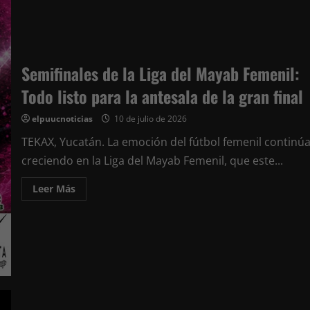
Semifinales de la Liga del Mayab Femenil:
Todo listo para la antesala de la gran final
elpuucnoticias
10 de julio de 2026
TEKAX, Yucatán. La emoción del fútbol femenil continú
creciendo en la Liga del Mayab Femenil, que este...
Leer
Leer Más
más
acerca
de
Semifinales
de
la
Liga
del
Mayab
Femenil:
Todo
listo