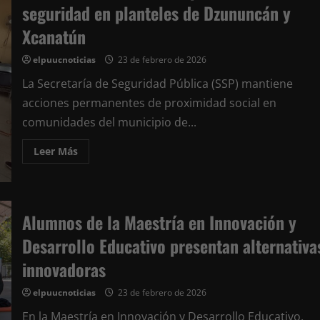
seguridad en planteles de Dzununcán y
Xcanatún
elpuucnoticias
23 de febrero de 2026
La Secretaría de Seguridad Pública (SSP) mantiene
acciones permanentes de proximidad social en
comunidades del municipio de...
Leer
Leer Más
más
acerca
de
SSP
refuerza
cultura
Alumnos de la Maestría en Innovación y
de
prevención
Desarrollo Educativo presentan alternativa
y
seguridad
en
innovadoras
planteles
de
Dzununcán
elpuucnoticias
23 de febrero de 2026
y
Xcanatún
En la Maestría en Innovación y Desarrollo Educativo,