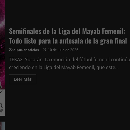
Semifinales de la Liga del Mayab Femenil:
Todo listo para la antesala de la gran final
elpuucnoticias
10 de julio de 2026
TEKAX, Yucatán. La emoción del fútbol femenil continú
creciendo en la Liga del Mayab Femenil, que este...
Leer
Leer Más
más
acerca
de
Semifinales
de
la
Liga
del
Mayab
Femenil:
Todo
listo