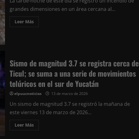
La tarde-noche de este día se registró un incendio de
Mundial
Social
grandes dimensiones en un área cercana al...
en
José
María
Leer
Leer Más
Morelos
más
acerca
de
Controlan
incendio
en
las
inmediaciones
Sismo de magnitud 3.7 se registra cerca de
del
cementerio
municipal
Ticul; se suma a una serie de movimientos
de
Tekax
telúricos en el sur de Yucatán
elpuucnoticias
13 de marzo de 2026
Un sismo de magnitud 3.7 se registró la mañana de
este viernes 13 de marzo de 2026...
Leer
Leer Más
más
acerca
de