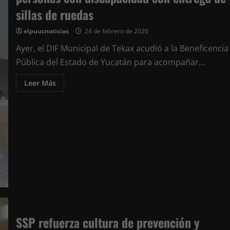
sillas de ruedas
elpuucnoticias
24 de febrero de 2026
Ayer, el DIF Municipal de Tekax acudió a la Beneficencia
Pública del Estado de Yucatán para acompañar...
Leer
Leer Más
más
acerca
de
DIF
Municipal
de
Tekax
fortalece
apoyo
a
personas
con
discapacidad
con
entrega
de
sillas
de
SSP refuerza cultura de prevención y
ruedas