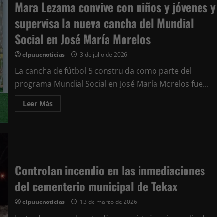
para
Mara Lezama convive con niños y jóvenes y
la
antesala
supervisa la nueva cancha del Mundial
de
la
Social en José María Morelos
gran
final
elpuucnoticias
3 de julio de 2026
La cancha de fútbol 5 construida como parte del
programa Mundial Social en José María Morelos fue...
Leer
Leer Más
más
acerca
de
Mara
Lezama
convive
con
niños
y
Controlan incendio en las inmediaciones
jóvenes
y
del cementerio municipal de Tekax
supervisa
la
nueva
elpuucnoticias
13 de marzo de 2026
cancha
del