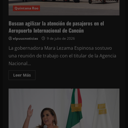
y
hacer
Quintana Roo
deporte:
Mara
Lezama
Buscan agilizar la atención de pasajeros en el
Aeropuerto Internacional de Cancún
elpuucnoticias
9 de julio de 2026
La gobernadora Mara Lezama Espinosa sostuvo
una reunión de trabajo con el titular de la Agencia
Nacional...
Leer
Leer Más
más
acerca
de
Buscan
agilizar
la
atención
de
pasajeros
en
el
Aeropuerto
Internacional