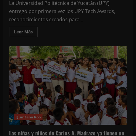
La Universidad Politécnica de Yucatán (UPY)
entregó por primera vez los UPY Tech Awards,
reconocimientos creados para...
Leer
Leer Más
más
acerca
de
UPY
reconoce
talento
tecnológico
con
primera
edición
de
los
Tech
Awards
Quintana Roo
Las niñas y niños de Carlos A. Madrazo ya tienen un