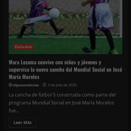
María
Morelos
como
pilar
del
desarrollo
agrícola
y
cultural
de
Quintana
Roo
Exclusiva
en
su
79
Mara Lezama convive con niños y jóvenes y
aniversario
supervisa la nueva cancha del Mundial Social en José
María Morelos
elpuucnoticias
3 de julio de 2026
La cancha de fútbol 5 construida como parte del
programa Mundial Social en José María Morelos
fue...
Leer
Leer Más
más
acerca