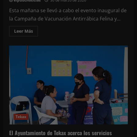
elpuucnoticias
30 de marzo de 2026
Esta mañana se llevó a cabo el evento inaugural de
la Campaña de Vacunación Antirrábica Felina y...
Leer
Leer Más
más
acerca
de
Inicia
en
Tekax
la
Campaña
de
Vacunación
Antirrábica
Canina
y
Felina
Tekax
El Ayuntamiento de Tekax acerca los servicios