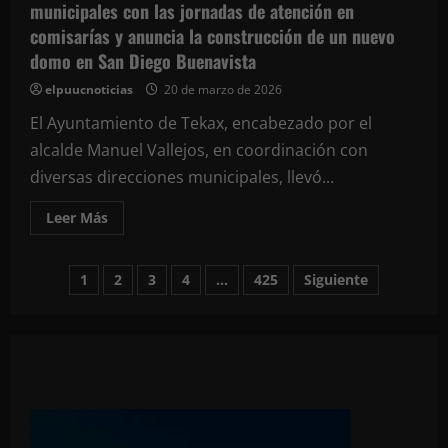
municipales con las jornadas de atención en
comisarías y anuncia la construcción de un nuevo
domo en San Diego Buenavista
elpuucnoticias
20 de marzo de 2026
El Ayuntamiento de Tekax, encabezado por el
alcalde Manuel Vallejos, en coordinación con
diversas direcciones municipales, llevó...
Leer
Leer Más
más
acerca
de
Paginación
El
1
2
3
4
…
425
Siguiente
Ayuntamiento
de
de
Tekax
acerca
los
entradas
servicios
municipales
con
las
jornadas
de
atención