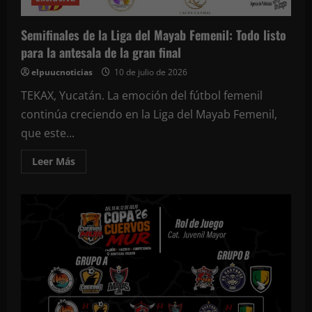
Semifinales de la Liga del Mayab Femenil: Todo listo
para la antesala de la gran final
elpuucnoticias
10 de julio de 2026
TEKAX, Yucatán. La emoción del fútbol femenil
continúa creciendo en la Liga del Mayab Femenil,
que este...
Leer
Leer Más
más
acerca
de
Semifinales
de
la
Liga
del
Mayab
Femenil:
Todo
listo
para
la
antesala