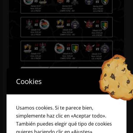
de
la
gran
final
Cookies
Impacto Deportivo
Mayitas Jr emprende el viaje rumbo a la Copa
Usamos cookies. Si te parece bien,
Cuervos MUR 2026 en Oxkutzcab
simplemente haz clic en «Aceptar todo».
elpuucnoticias
10 de julio de 2026
También puedes elegir qué tipo de cookies
quieres haciendo clic en «Ajustes».
Lee
TEKAX, Yucatán. La ilusión y el entusiasmo