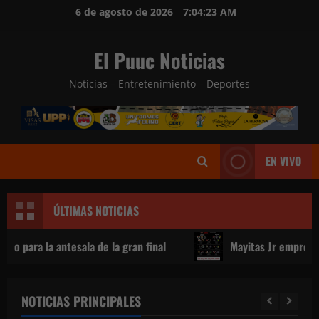
Saltar
6 de agosto de 2026
7:04:26 AM
al
contenido
El Puuc Noticias
Noticias – Entretenimiento – Deportes
EN VIVO
ÚLTIMAS NOTICIAS
an final
Mayitas Jr emprende el viaje rumbo a la Copa
NOTICIAS PRINCIPALES