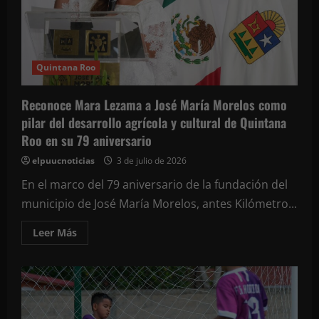
de
Cancún
Quintana Roo
Reconoce Mara Lezama a José María Morelos como
pilar del desarrollo agrícola y cultural de Quintana
Roo en su 79 aniversario
elpuucnoticias
3 de julio de 2026
En el marco del 79 aniversario de la fundación del
municipio de José María Morelos, antes Kilómetro...
Leer
Leer Más
más
acerca
de
Reconoce
Mara
Lezama
a
José