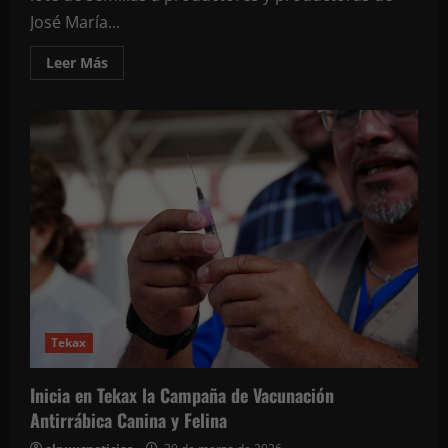
José María...
Leer
Leer Más
más
acerca
de
Entrega
Mara
Lezama
en
José
María
Morelos
semillas
mejoradas
para
fortalecer
a
las
familias
del
campo
en
Tekax
Quintana
Roo
Inicia en Tekax la Campaña de Vacunación
Antirrábica Canina y Felina