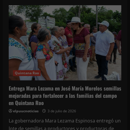
de
Mara
Lezama
convive
con
niños
y
jóvenes
y
supervisa
la
nueva
cancha
del
Mundial
Social
en
José
Quintana Roo
María
Morelos
Entrega Mara Lezama en José María Morelos semillas
mejoradas para fortalecer a las familias del campo
en Quintana Roo
elpuucnoticias
3 de julio de 2026
La gobernadora Mara Lezama Espinosa entregó un
lote de semillas a productores y productoras de