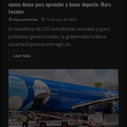
nuevo domo para aprender y hacer deporte: Mara
Lezama
elpuucnoticias
10 de julio de 2026
En beneficio de 220 estudiantes actuales y para
próximas generaciones, la gobernadora Mara
Lezama Espinosa entregó un...
Leer
Leer Más
más
acerca
de
Las
niñas
y
niños
de
Carlos
A.
Madrazo
ya
tienen
un
nuevo
domo
para
aprender