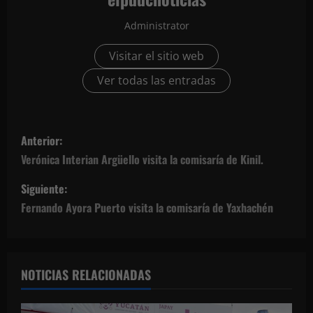
Administrator
Visitar el sitio web
Ver todas las entradas
N
Anterior:
a
Verónica Interian Argüello visita la comisaría de Kinil.
v
Siguiente:
Fernando Ayora Puerto visita la comisaría de Yaxhachén
e
g
a
NOTICIAS RELACIONADAS
c