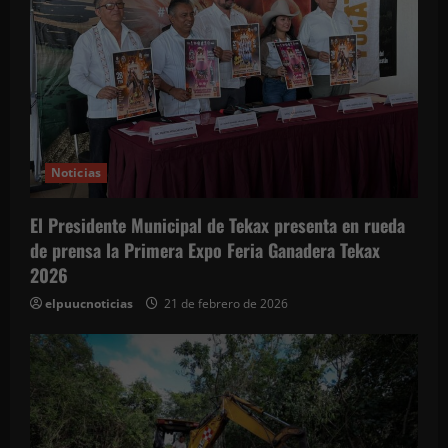
d
a
s
Noticias
El Presidente Municipal de Tekax presenta en rueda
de prensa la Primera Expo Feria Ganadera Tekax
2026
elpuucnoticias
21 de febrero de 2026