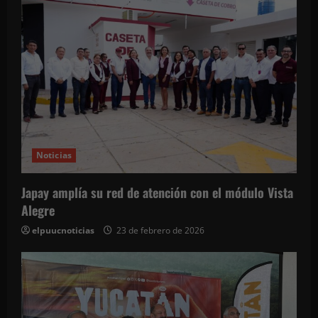
i
ó
n
d
e
Noticias
e
Japay amplía su red de atención con el módulo Vista
n
Alegre
t
elpuucnoticias
23 de febrero de 2026
r
a