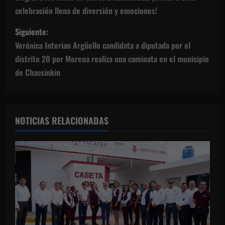
e
celebración llena de diversión y emociones!
g
Siguiente:
Verónica Interian Argüello candidata a diputada por el
a
distrito 20 por Morena realiza una caminata en el municipio
de Chacsinkin
c
i
ó
NOTICIAS RELACIONADAS
n
d
e
e