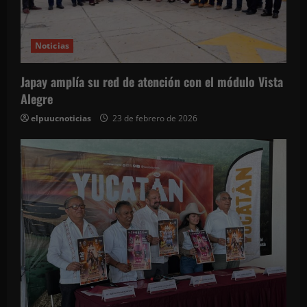
n
t
Noticias
r
Japay amplía su red de atención con el módulo Vista
a
Alegre
d
elpuucnoticias
23 de febrero de 2026
a
s