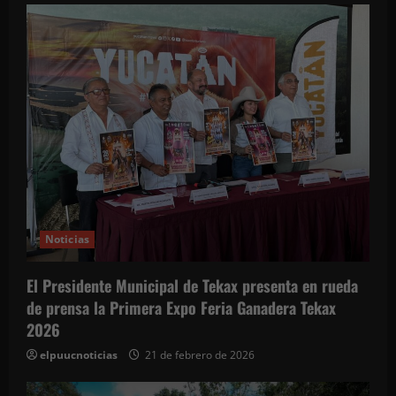
a
d
a
s
Noticias
El Presidente Municipal de Tekax presenta en rueda
de prensa la Primera Expo Feria Ganadera Tekax
2026
elpuucnoticias
21 de febrero de 2026