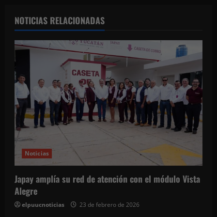
c
NOTICIAS RELACIONADAS
i
ó
n
d
e
e
Noticias
n
t
Japay amplía su red de atención con el módulo Vista
Alegre
r
elpuucnoticias
23 de febrero de 2026