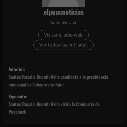
elpuucnoticias
Administrator
Visitar el sitio web
Ver todas las entradas
N
Anterior:
a
Santos Rosalía Buenfil Ávila candidata a la presidencia
municipal de Tekax visita Kinil
v
Siguiente:
e
Santos Rosalía Buenfil Ávila visita la Comisaría de
g
Pocoboch
a