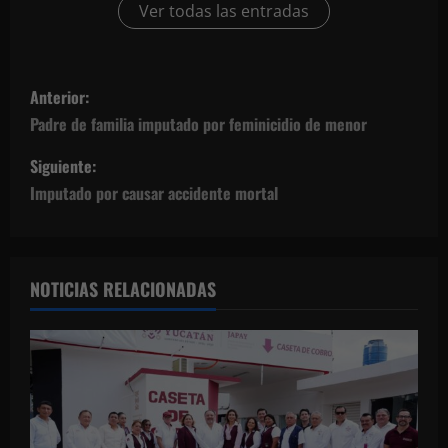
Ver todas las entradas
N
Anterior:
a
Padre de familia imputado por feminicidio de menor
v
Siguiente:
Imputado por causar accidente mortal
e
g
a
NOTICIAS RELACIONADAS
c
i
ó