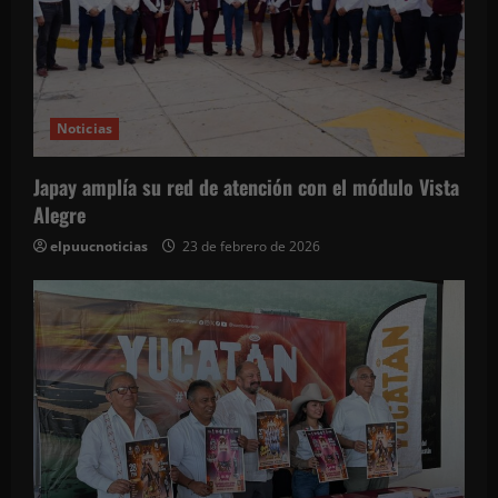
n
d
e
Noticias
e
Japay amplía su red de atención con el módulo Vista
n
Alegre
t
elpuucnoticias
23 de febrero de 2026
r
a
d
a
s