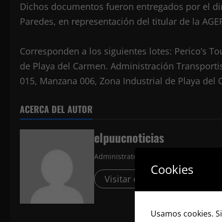
Dichos documentos fueron entregados por el dir
Paredes, en representación del titular de la AG
Corresponden a los siguientes lotes: Perico’s To
de Playa del Carmen. Administración Transportista
015, Manzana 006, Zona Industrial de Playa del
ACERCA DEL AUTOR
elpuucnoticias
Administrator
Cookies
Visitar el sitio web
Ver 
Usamos cookies. Si