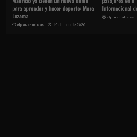
pasajeros en el
Madrazo ya tienen un nuevo domo
e
Internacional 
para aprender y hacer deporte: Mara
Lezama
elpuucnoticias
e
elpuucnoticias
10 de julio de 2026
n
t
r
a
d
a
s