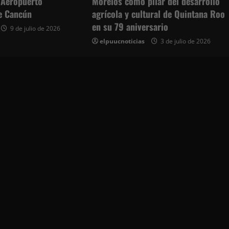
 Aeropuerto
Morelos como pilar del desarrollo
de Cancún
agrícola y cultural de Quintana Roo
en su 79 aniversario
9 de julio de 2026
elpuucnoticias
3 de julio de 2026