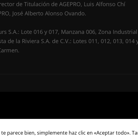
ector de Titulación de AGEPRO, Luis Alfonso Chí
EPRO, José Alberto Alonso Ovando.
urs S.A.: Lote 016 y 017, Manzana 006, Zona Industrial
 de la Riviera S.A. de C.V.: Lotes 011, 012, 013, 014 
 Carmen.
todas las entradas
 te parece bien, simplemente haz clic en «Aceptar todo». 