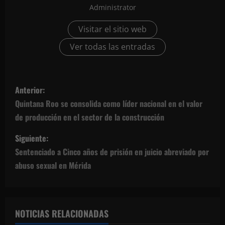
Administrator
Visitar el sitio web
Ver todas las entradas
N
Anterior:
a
Quintana Roo se consolida como líder nacional en el valor
de producción en el sector de la construcción
v
Siguiente:
e
Sentenciado a Cinco años de prisión en juicio abreviado por
g
abuso sexual en Mérida
a
c
NOTICIAS RELACIONADAS