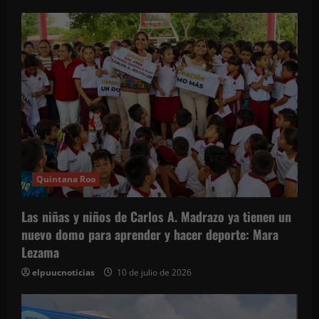
i
ó
n
d
e
e
Quintana Roo
n
t
Las niñas y niños de Carlos A. Madrazo ya tienen un
nuevo domo para aprender y hacer deporte: Mara
r
Lezama
a
elpuucnoticias
10 de julio de 2026
d