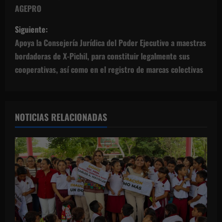
AGEPRO
v
Siguiente:
e
Apoya la Consejería Jurídica del Poder Ejecutivo a maestras
g
bordadoras de X-Pichil, para constituir legalmente sus
cooperativas, así como en el registro de marcas colectivas
a
c
NOTICIAS RELACIONADAS
i
ó
n
d
e