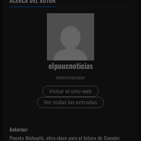
ACERCA DEL AUTOR
elpuucnoticias
Administrator
Visitar el sitio web
Ver todas las entradas
N
Anterior:
a
Puente Nichupté, obra clave para el futuro de Cancún: