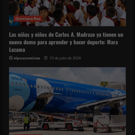
e
n
Quintana Roo
t
Las niñas y niños de Carlos A. Madrazo ya tienen un
r
nuevo domo para aprender y hacer deporte: Mara
Lezama
a
elpuucnoticias
10 de julio de 2026
d
a
s