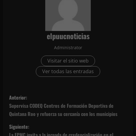
elpuucnoticias
Administrator
Visitar el sitio web
Ver todas las entradas
N
Anterior:
a
Supervisa CODEQ Centros de Formación Deportiva de
Quintana Roo y refuerza su cercanía con los municipios
v
Siguiente:
e
La FPMC invita a la jornada de credencialización en el