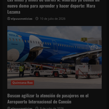
t
nuevo domo para aprender y hacer deporte: Mara
r
Lezama
a
elpuucnoticias
10 de julio de 2026
d
a
s
Quintana Roo
Buscan agilizar la atención de pasajeros en el
Aeropuerto Internacional de Cancún
elpuucnoticias
9 de julio de 2026