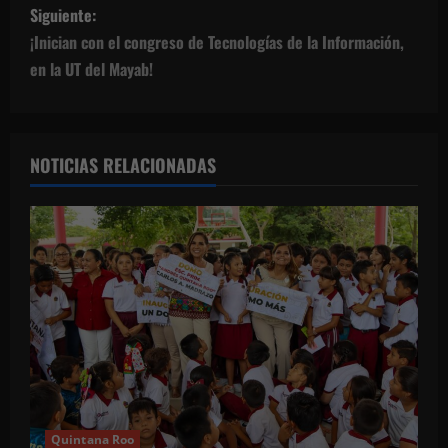
e
Siguiente:
g
¡Inician con el congreso de Tecnologías de la Información,
en la UT del Mayab!
a
c
NOTICIAS RELACIONADAS
i
ó
n
d
e
e
n
Quintana Roo