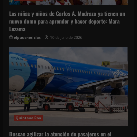
t
Las niñas y niños de Carlos A. Madrazo ya tienen un
r
nuevo domo para aprender y hacer deporte: Mara
Lezama
a
elpuucnoticias
10 de julio de 2026
d
a
s
Quintana Roo
Buscan agilizar la atención de pasajeros en el