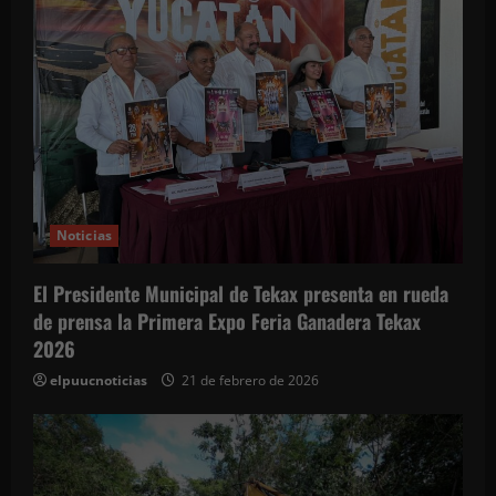
d
a
s
Noticias
El Presidente Municipal de Tekax presenta en rueda
de prensa la Primera Expo Feria Ganadera Tekax
2026
elpuucnoticias
21 de febrero de 2026