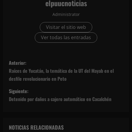
elpuucnoticias
Administrator
Visitar el sitio web
Ver todas las entradas
N
Anterior:
a
Raíces de Yucatán, la temática de la UT del Mayab en el
desfile revolucionario en Peto
v
Siguiente:
e
Detenido por daños a cajero automático en Cacalchén
g
a
NOTICIAS RELACIONADAS