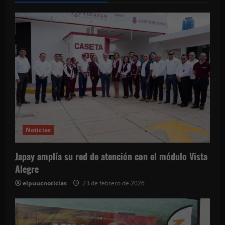
c
i
ó
n
d
e
e
Noticias
n
Japay amplía su red de atención con el módulo Vista
t
Alegre
elpuucnoticias
23 de febrero de 2026
r
a