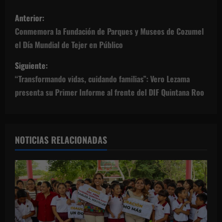
N
Anterior:
a
Conmemora la Fundación de Parques y Museos de Cozumel
el Día Mundial de Tejer en Público
v
Siguiente:
e
“Transformando vidas, cuidando familias”: Vero Lezama
g
presenta su Primer Informe al frente del DIF Quintana Roo
a
c
NOTICIAS RELACIONADAS
i
ó
n
d