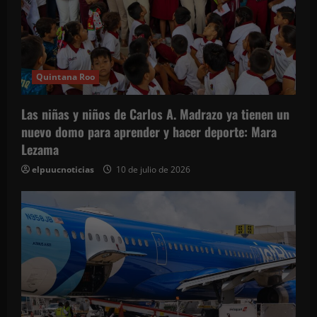
e
e
Quintana Roo
n
t
Las niñas y niños de Carlos A. Madrazo ya tienen un
nuevo domo para aprender y hacer deporte: Mara
r
Lezama
a
elpuucnoticias
10 de julio de 2026
d
a
s