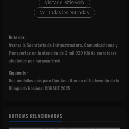
Visitar el sitio web
Ver todas las entradas
N
Anterior:
a
Avanza la Secretaría de Infraestructura, Comunicaciones y
Transportes en la atención de 2 mil 920 KM de carreteras
v
afectados por huracán Erick
e
Siguiente:
g
Dos medallas más para Quintana Roo en el Taekwondo de la
Olimpiada Nacional CONADE 2025
a
c
NOTICIAS RELACIONADAS
i