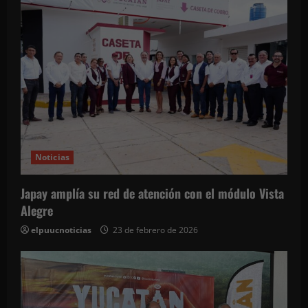
ó
n
d
e
e
n
Noticias
t
Japay amplía su red de atención con el módulo Vista
r
Alegre
a
elpuucnoticias
23 de febrero de 2026
d
a