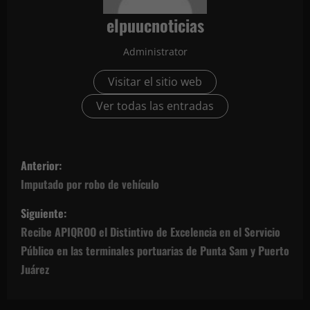
elpuucnoticias
Administrator
Visitar el sitio web
Ver todas las entradas
N
Anterior:
a
Imputado por robo de vehículo
v
Siguiente:
Recibe APIQROO el Distintivo de Excelencia en el Servicio
e
Público en las terminales portuarias de Punta Sam y Puerto
g
Juárez
a