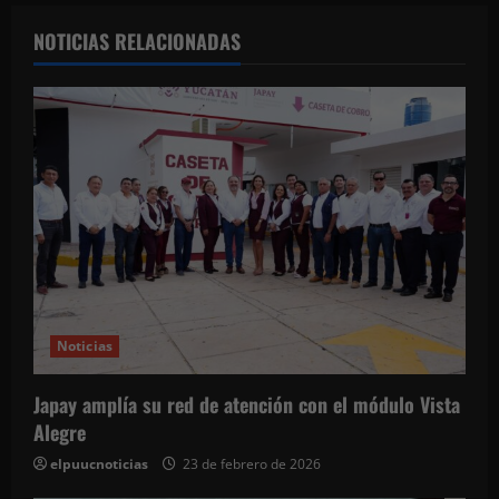
c
NOTICIAS RELACIONADAS
i
ó
n
d
e
e
Noticias
n
t
Japay amplía su red de atención con el módulo Vista
Alegre
r
elpuucnoticias
23 de febrero de 2026