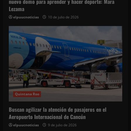
nuevo domo para aprender y hacer deporte: Mara
r
Lezama
a
elpuucnoticias
10 de julio de 2026
d
a
s
Quintana Roo
Buscan agilizar la atención de pasajeros en el
Aeropuerto Internacional de Cancún
elpuucnoticias
9 de julio de 2026