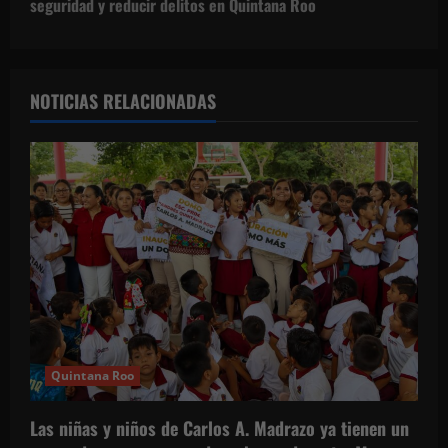
g
seguridad y reducir delitos en Quintana Roo
a
c
NOTICIAS RELACIONADAS
i
ó
n
d
e
e
Quintana Roo
n
t
Las niñas y niños de Carlos A. Madrazo ya tienen un