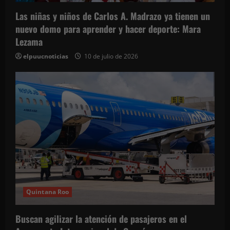
t
Las niñas y niños de Carlos A. Madrazo ya tienen un
r
nuevo domo para aprender y hacer deporte: Mara
Lezama
a
elpuucnoticias
10 de julio de 2026
d
a
s
Quintana Roo
Buscan agilizar la atención de pasajeros en el