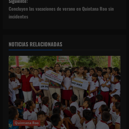
Siguiente:
g
Concluyen las vacaciones de verano en Quintana Roo sin
incidentes
a
c
NOTICIAS RELACIONADAS
i
ó
n
d
e
e
n
Quintana Roo