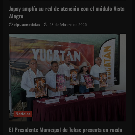
e
Japay amplía su red de atención con el módulo Vista
n
Alegre
t
elpuucnoticias
23 de febrero de 2026
r
a
d
a
s
Noticias
El Presidente Municipal de Tekax presenta en rueda