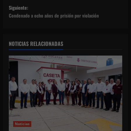
v
Siguiente:
Condenado a ocho años de prisión por violación
e
g
a
NOTICIAS RELACIONADAS
c
i
ó
n
d
e
Noticias