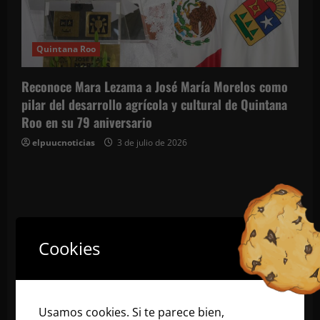
Quintana Roo
Reconoce Mara Lezama a José María Morelos como
pilar del desarrollo agrícola y cultural de Quintana
Roo en su 79 aniversario
elpuucnoticias
3 de julio de 2026
Cookies
Usamos cookies. Si te parece bien,