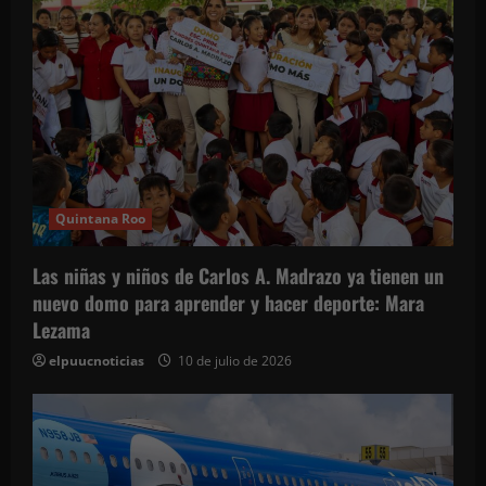
n
d
e
e
n
Quintana Roo
t
Las niñas y niños de Carlos A. Madrazo ya tienen un
r
nuevo domo para aprender y hacer deporte: Mara
Lezama
a
elpuucnoticias
10 de julio de 2026
d
a
s