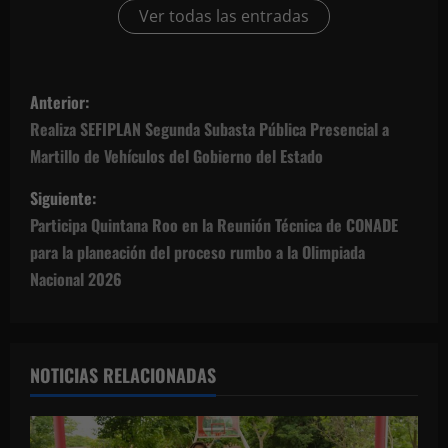
Ver todas las entradas
N
Anterior:
a
Realiza SEFIPLAN Segunda Subasta Pública Presencial a
Martillo de Vehículos del Gobierno del Estado
v
Siguiente:
e
Participa Quintana Roo en la Reunión Técnica de CONADE
g
para la planeación del proceso rumbo a la Olimpiada
Nacional 2026
a
c
NOTICIAS RELACIONADAS
i
ó