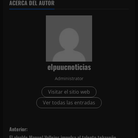
ACERCA DEL AUTOR
elpuucnoticias
Administrator
Visitar el sitio web
Ver todas las entradas
N
Anterior:
El alcalde Manuel Vallejos impulsa al talento tekaxeño