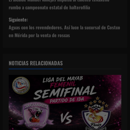
a
rumbo a campeonato estatal de halterofilia
v
Siguiente:
e
Aguas con los revendedores. Así luce la sucursal de Costco
g
en Mérida por la venta de roscas
a
c
NOTICIAS RELACIONADAS
i
ó
n
d
e