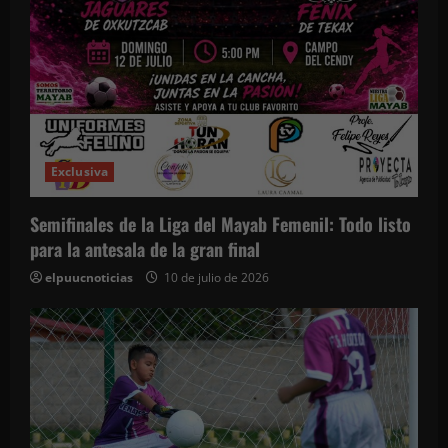
e
n
t
r
Exclusiva
a
d
Semifinales de la Liga del Mayab Femenil: Todo listo
para la antesala de la gran final
a
elpuucnoticias
10 de julio de 2026
s