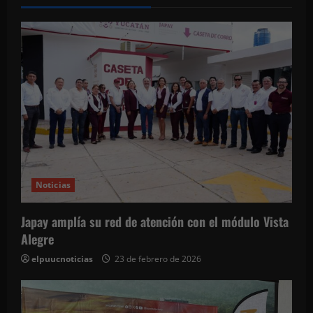
i
ó
n
d
e
e
Noticias
n
t
Japay amplía su red de atención con el módulo Vista
Alegre
r
elpuucnoticias
23 de febrero de 2026
a