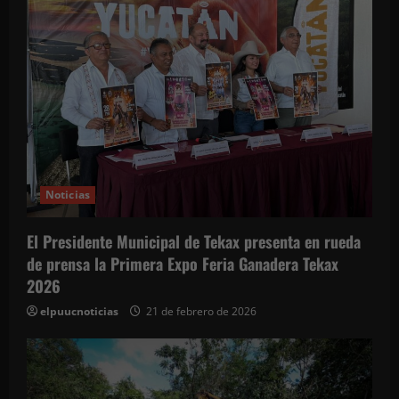
d
a
s
Noticias
El Presidente Municipal de Tekax presenta en rueda
de prensa la Primera Expo Feria Ganadera Tekax
2026
elpuucnoticias
21 de febrero de 2026