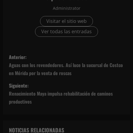
Administrator
Visitar el sitio web
Ver todas las entradas
N
Anterior:
a
Aguas con los revendedores. Así luce la sucursal de Costco
en Mérida por la venta de roscas
v
Siguiente:
e
Renacimiento Maya impulsa rehabilitación de caminos
g
productivos
a
c
NOTICIAS RELACIONADAS