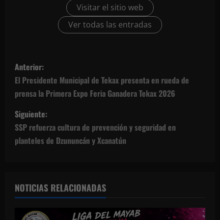
Visitar el sitio web
Ver todas las entradas
N
Anterior:
a
El Presidente Municipal de Tekax presenta en rueda de
prensa la Primera Expo Feria Ganadera Tekax 2026
v
Siguiente:
e
SSP refuerza cultura de prevención y seguridad en
g
planteles de Dzununcán y Xcanatún
a
c
NOTICIAS RELACIONADAS
i