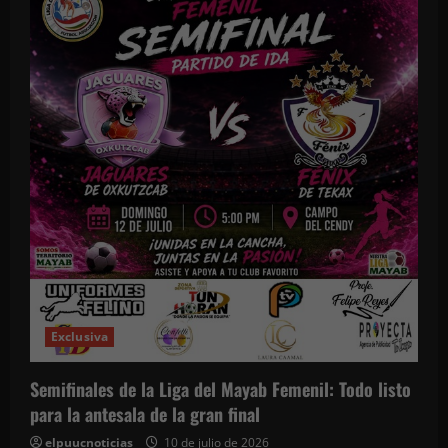
ó
n
d
e
e
n
t
r
Exclusiva
a
d
Semifinales de la Liga del Mayab Femenil: Todo listo
para la antesala de la gran final
a
elpuucnoticias
10 de julio de 2026