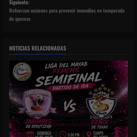
Siguiente:
e
Refuerzan acciones para prevenir incendios en temporada
g
de quemas
a
c
NOTICIAS RELACIONADAS
i
ó
n
d
e
e