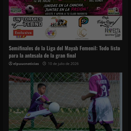
n
t
r
Exclusiva
a
d
Semifinales de la Liga del Mayab Femenil: Todo listo
para la antesala de la gran final
a
elpuucnoticias
10 de julio de 2026
s