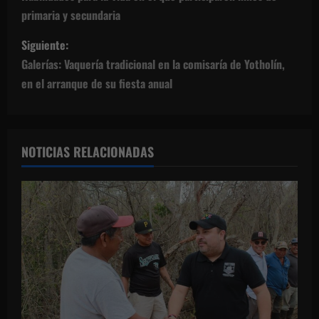
v
primaria y secundaria
e
Siguiente:
g
Galerías: Vaquería tradicional en la comisaría de Yotholín,
en el arranque de su fiesta anual
a
c
NOTICIAS RELACIONADAS
i
ó
n
d
e
e