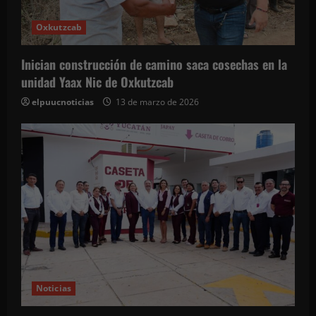
n
Oxkutzcab
t
Inician construcción de camino saca cosechas en la
r
unidad Yaax Nic de Oxkutzcab
a
elpuucnoticias
13 de marzo de 2026
d
a
s
Noticias