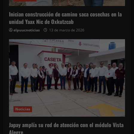
t
r
Inician construcción de camino saca cosechas en la
unidad Yaax Nic de Oxkutzcab
a
elpuucnoticias
13 de marzo de 2026
d
a
s
Noticias
Japay amplía su red de atención con el módulo Vista
Alegre