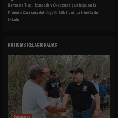
g
Gente de Ticul, Tzucacab y Oxkutzcab participa en la
Primera Caravana del Orgullo LGBT+, en La Huerta del
a
Estado
c
i
NOTICIAS RELACIONADAS
ó
n
d
e
e
n
Oxkutzcab