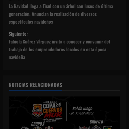
a
La Navidad llega a Ticul con un árbol con luces de última
generación. Anuncian la realización de diversos
v
espectáculos navideños
e
Siguiente:
g
Fabiola Suárez Várguez invita a conocer y consumir del
trabajo de los emprendedores locales en esta época
a
navideña
c
i
NOTICIAS RELACIONADAS
ó
n
d
e