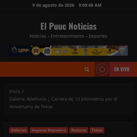
Saltar
9 de agosto de 2026
9:09:51 AM
al
contenido
El Puuc Noticias
Noticias – Entretenimiento – Deportes
EN VIVO
Inicio
Galería: Atletismo | Carrera de 10 kilómetros por el
Aniversario de Tekax
Galerías
Impacto Deportivo
Noticias
Tekax