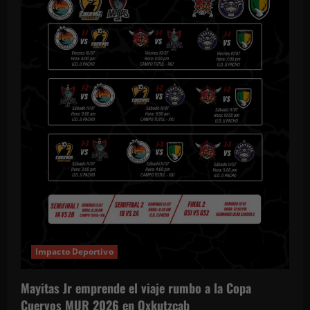
e
n
t
r
a
d
a
s
Impacto Deportivo
Mayitas Jr emprende el viaje rumbo a la Copa
Cuervos MUR 2026 en Oxkutzcab