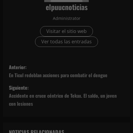
elpuucnoticias
Administrator
Visitar el sitio web
Ver todas las entradas
N
Anterior:
a
En Ticul redoblan acciones para combatir el dengue
v
Siguiente:
Accidente en cruce céntrico de Tekax. El saldo, un joven
e
con lesiones
g
a
NOTICIAS RELACIONADAS