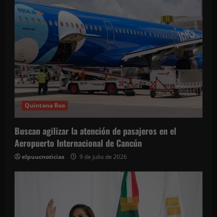
d
a
s
Quintana Roo
Buscan agilizar la atención de pasajeros en el
Aeropuerto Internacional de Cancún
elpuucnoticias
9 de julio de 2026