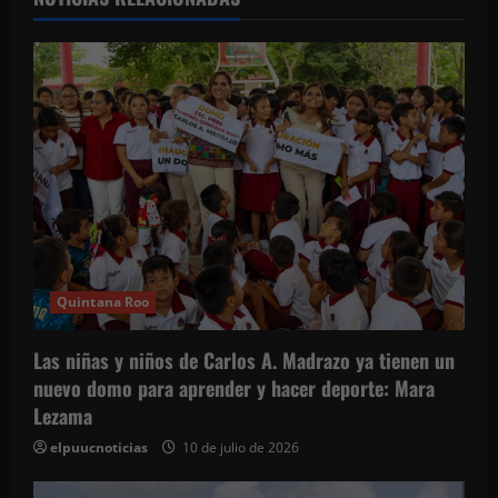
c
i
ó
n
d
e
e
Quintana Roo
n
Las niñas y niños de Carlos A. Madrazo ya tienen un
t
nuevo domo para aprender y hacer deporte: Mara
Lezama
r
elpuucnoticias
10 de julio de 2026
a