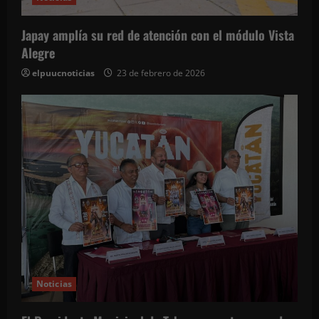
n
t
Japay amplía su red de atención con el módulo Vista
Alegre
r
elpuucnoticias
23 de febrero de 2026
a
d
a
s
Noticias