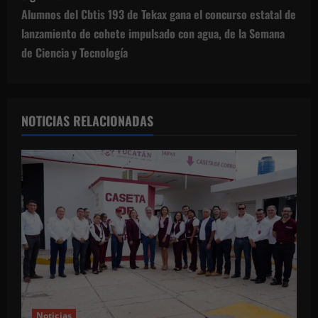
Alumnos del Cbtis 193 de Tekax gana el concurso estatal de
e
lanzamiento de cohete impulsado con agua, de la Semana
g
de Ciencia y Tecnología
a
c
NOTICIAS RELACIONADAS
i
ó
n
d
e
e
Noticias