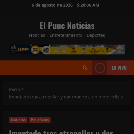
Saltar
6 de agosto de 2026
5:20:07 AM
al
contenido
El Puuc Noticias
Noticias – Entretenimiento – Deportes
EN VIVO
Inicio
Imputado tras atropellar y dar muerte a un motociclista
Noticias
Policíacas
Imputado tras atropellar y dar