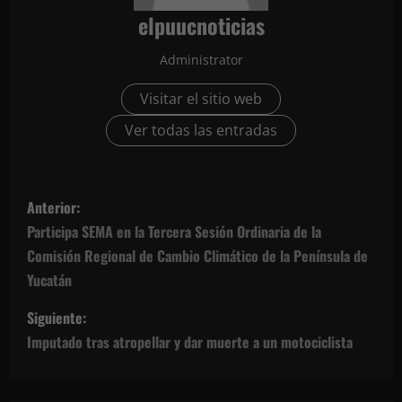
elpuucnoticias
Administrator
Visitar el sitio web
Ver todas las entradas
N
Anterior:
a
Participa SEMA en la Tercera Sesión Ordinaria de la
Comisión Regional de Cambio Climático de la Península de
v
Yucatán
e
Siguiente:
g
Imputado tras atropellar y dar muerte a un motociclista
a