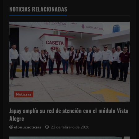
c
NOTICIAS RELACIONADAS
i
ó
n
d
e
e
Noticias
n
t
Japay amplía su red de atención con el módulo Vista
Alegre
r
elpuucnoticias
23 de febrero de 2026
a