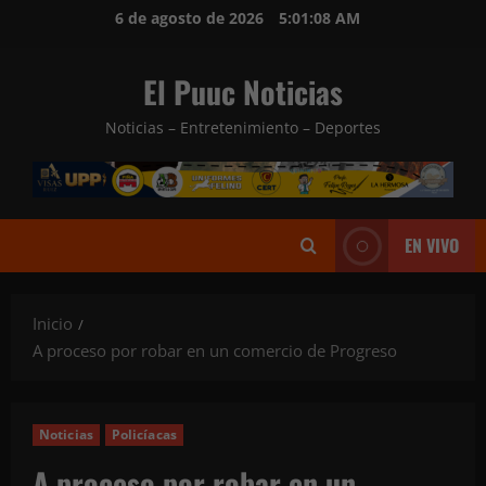
Saltar
6 de agosto de 2026
5:01:09 AM
al
contenido
El Puuc Noticias
Noticias – Entretenimiento – Deportes
EN VIVO
Inicio
A proceso por robar en un comercio de Progreso
Noticias
Policíacas
A proceso por robar en un