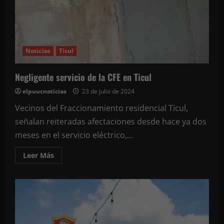
agosto
a
las
6:00
de
la
tarde
Noticias
Ticul
en
el
Palacio
Negligente servicio de la CFE en Ticul
Municipal
para
la
elpuucnoticias
23 de julio de 2024
toma
de
Vecinos del Fraccionamiento residencial Ticul,
protesta
como
señalan reiteradas afectaciones desde hace ya dos
servidores
públicos
meses en el servicio eléctrico,...
Leer
Leer Más
más
acerca
de
Negligente
servicio
de
la
CFE
en