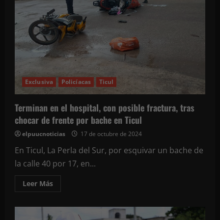
entregar
apoyos
y
escuchar
a
sus
habitantes
Exclusiva
Policíacas
Ticul
Terminan en el hospital, con posible fractura, tras
chocar de frente por bache en Ticul
elpuucnoticias
17 de octubre de 2024
En Ticul, La Perla del Sur, por esquivar un bache de
la calle 40 por 17, en...
Leer
Leer Más
más
acerca
de
Terminan
en