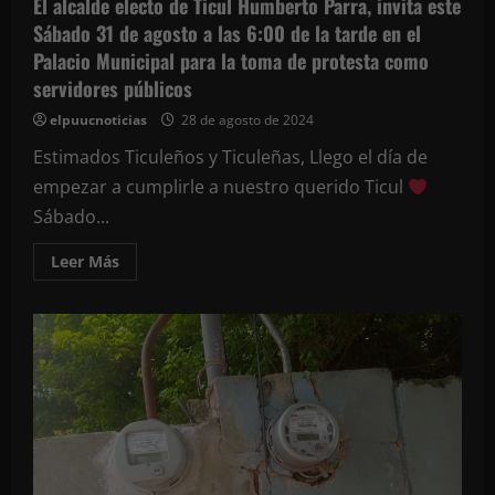
El alcalde electo de Ticul Humberto Parra, invita este
Sábado 31 de agosto a las 6:00 de la tarde en el
Palacio Municipal para la toma de protesta como
servidores públicos
elpuucnoticias
28 de agosto de 2024
Estimados Ticuleños y Ticuleñas, Llego el día de
empezar a cumplirle a nuestro querido Ticul
Sábado...
Leer
Leer Más
más
acerca
de
El
alcalde
electo
de
Ticul
Humberto
Parra,
invita
este
Sábado
31
de