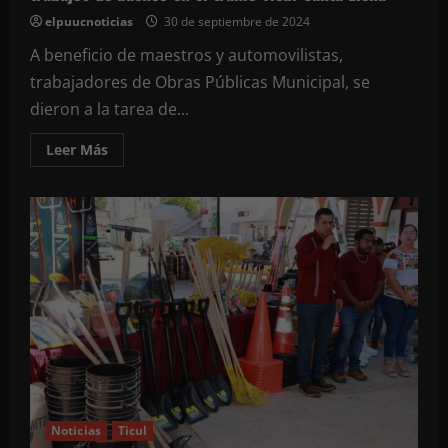
elpuucnoticias
30 de septiembre de 2024
A beneficio de maestros y automovilistas,
trabajadores de Obras Públicas Municipal, se
dieron a la tarea de...
Leer
Leer Más
más
acerca
de
Trabajadores
de
obras
públicas
de
Ticul,
realizan
trabajos
de
bacheo
en
el
tramo
Ticul-
Santa
Elena
Noticias
Ticul