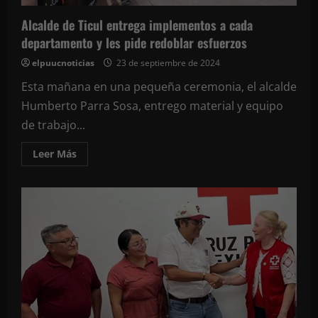
Alcalde de Ticul entrega implementos a cada
departamento y les pide redoblar esfuerzos
elpuucnoticias
23 de septiembre de 2024
Esta mañana en una pequeña ceremonia, el alcalde
Humberto Parra Sosa, entrego material y equipo
de trabajo...
Leer
Leer Más
más
acerca
de
Alcalde
de
Ticul
entrega
implementos
a
cada
departamento
y
les
pide
redoblar
esfuerzos