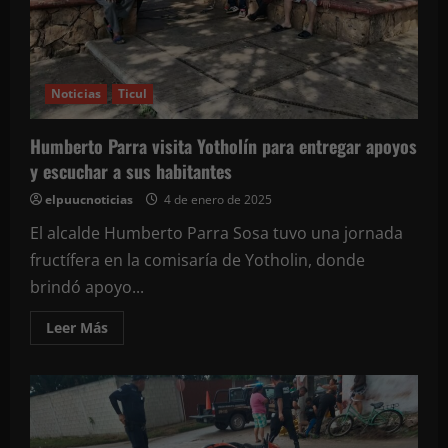
Noticias
Ticul
Humberto Parra visita Yotholín para entregar apoyos
y escuchar a sus habitantes
elpuucnoticias
4 de enero de 2025
El alcalde Humberto Parra Sosa tuvo una jornada
fructífera en la comisaría de Yotholin, donde
brindó apoyo...
Leer
Leer Más
más
acerca
de
Humberto
Parra
visita
Yotholín
para