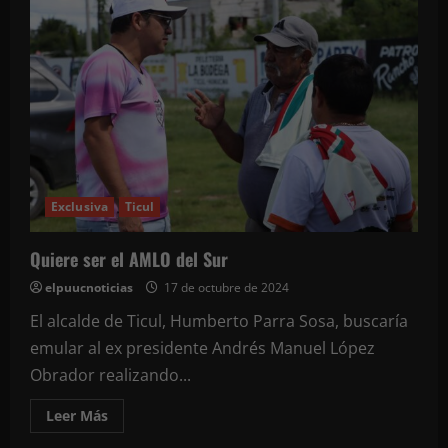
el
hospital,
con
posible
fractura,
tras
chocar
de
frente
por
bache
en
Ticul
Exclusiva
Ticul
Quiere ser el AMLO del Sur
elpuucnoticias
17 de octubre de 2024
El alcalde de Ticul, Humberto Parra Sosa, buscaría
emular al ex presidente Andrés Manuel López
Obrador realizando...
Leer
Leer Más
más
acerca