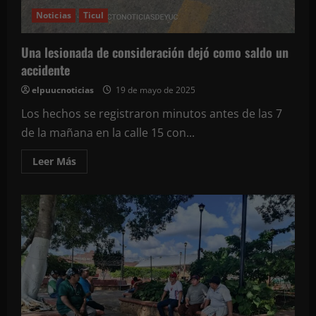
Noticias
Ticul
Una lesionada de consideración dejó como saldo un
accidente
elpuucnoticias
19 de mayo de 2025
Los hechos se registraron minutos antes de las 7
de la mañana en la calle 15 con...
Leer
Leer Más
más
acerca
de
Una
lesionada
de
consideración
dejó
como
saldo
un
accidente