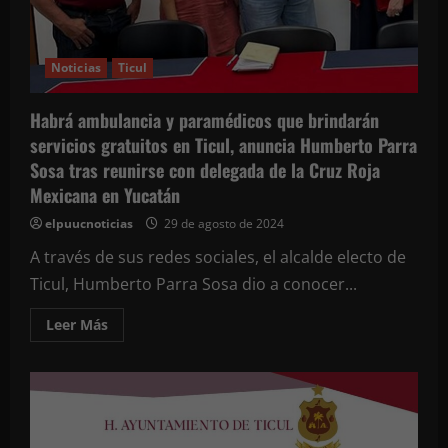
Noticias
Ticul
Habrá ambulancia y paramédicos que brindarán
servicios gratuitos en Ticul, anuncia Humberto Parra
Sosa tras reunirse con delegada de la Cruz Roja
Mexicana en Yucatán
elpuucnoticias
29 de agosto de 2024
A través de sus redes sociales, el alcalde electo de
Ticul, Humberto Parra Sosa dio a conocer...
Leer
Leer Más
más
acerca
de
Habrá
ambulancia
y
paramédicos
que