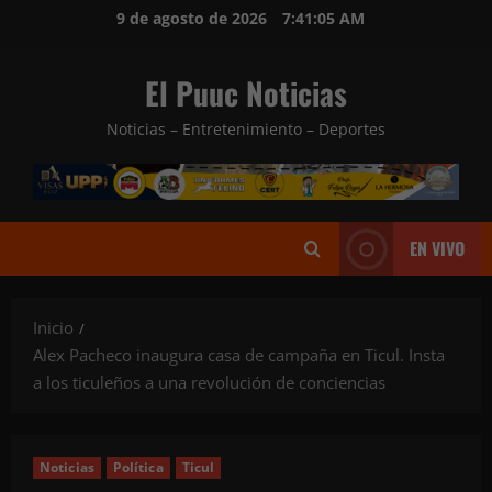
Saltar
9 de agosto de 2026
7:41:07 AM
al
contenido
El Puuc Noticias
Noticias – Entretenimiento – Deportes
EN VIVO
Inicio
Alex Pacheco inaugura casa de campaña en Ticul. Insta
a los ticuleños a una revolución de conciencias
Noticias
Política
Ticul