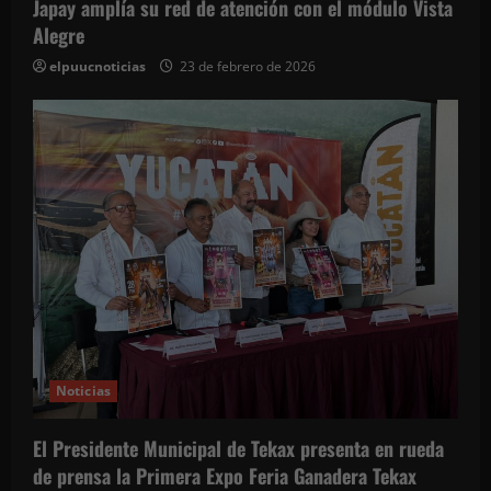
Japay amplía su red de atención con el módulo Vista
r
Alegre
a
elpuucnoticias
23 de febrero de 2026
d
a
s
Noticias
El Presidente Municipal de Tekax presenta en rueda
de prensa la Primera Expo Feria Ganadera Tekax