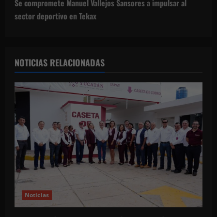
g
Se compromete Manuel Vallejos Sansores a impulsar al
sector deportivo en Tekax
a
c
NOTICIAS RELACIONADAS
i
ó
n
d
e
e
n
Noticias
t