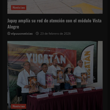
t
Noticias
r
Japay amplía su red de atención con el módulo Vista
Alegre
a
elpuucnoticias
23 de febrero de 2026
d
a
s
Noticias