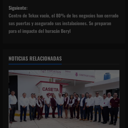
e
Siguiente:
g
Centro de Tekax vacío, el 80% de los negocios han cerrado
sus puertas y asegurado sus instalaciones. Se preparan
a
para el impacto del huracán Beryl
c
i
NOTICIAS RELACIONADAS
ó
n
d
e
e
n