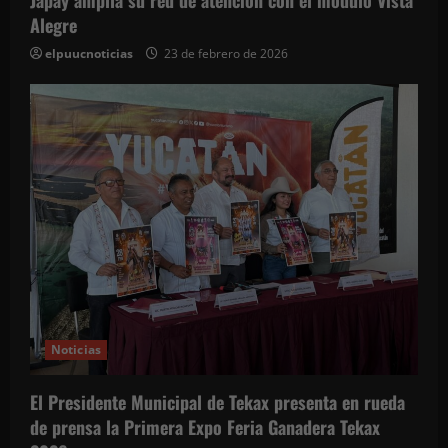
t
Alegre
r
elpuucnoticias
23 de febrero de 2026
a
d
a
s
Noticias
El Presidente Municipal de Tekax presenta en rueda
de prensa la Primera Expo Feria Ganadera Tekax