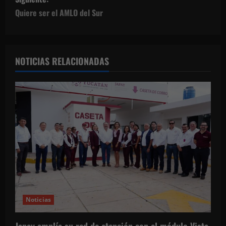
g
Quiere ser el AMLO del Sur
a
c
NOTICIAS RELACIONADAS
i
ó
n
d
e
e
Noticias
n
Japay amplía su red de atención con el módulo Vista