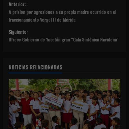
N
Anterior:
a
A prisión por agresiones a su propia madre ocurrido en el
fraccionamiento Vergel II de Mérida
v
Siguiente:
e
Ofrece Gobierno de Yucatán gran “Gala Sinfónica Navideña”
g
a
NOTICIAS RELACIONADAS
c
i
ó
n
d