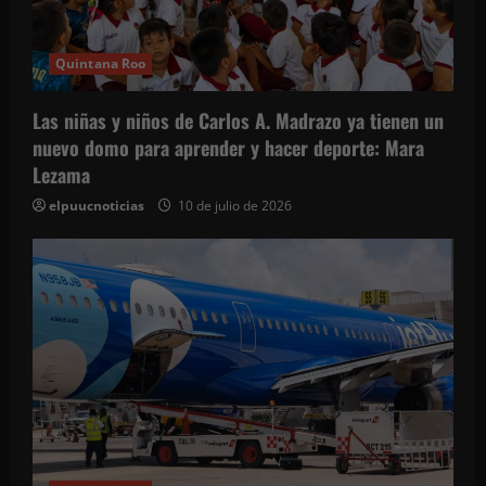
e
e
Quintana Roo
n
Las niñas y niños de Carlos A. Madrazo ya tienen un
t
nuevo domo para aprender y hacer deporte: Mara
Lezama
r
elpuucnoticias
10 de julio de 2026
a
d
a
s