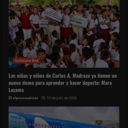
i
ó
n
d
e
e
Quintana Roo
n
Las niñas y niños de Carlos A. Madrazo ya tienen un
t
nuevo domo para aprender y hacer deporte: Mara
Lezama
r
elpuucnoticias
10 de julio de 2026
a
d