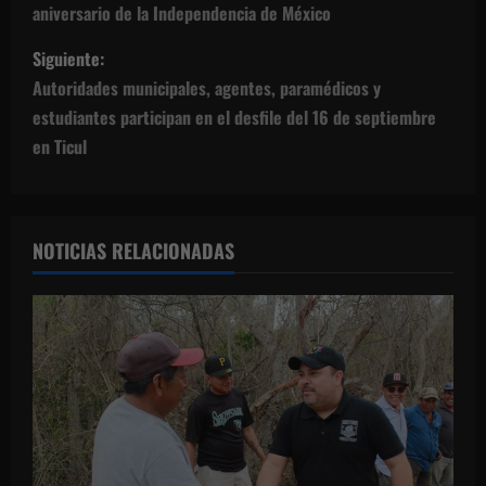
aniversario de la Independencia de México
v
Siguiente:
e
Autoridades municipales, agentes, paramédicos y
g
estudiantes participan en el desfile del 16 de septiembre
en Ticul
a
c
NOTICIAS RELACIONADAS
i
ó
n
d
e