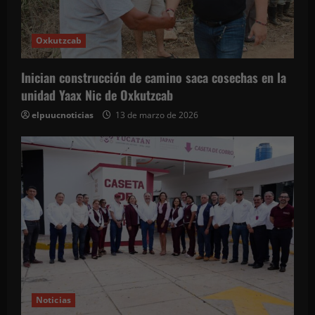
e
n
Oxkutzcab
t
Inician construcción de camino saca cosechas en la
r
unidad Yaax Nic de Oxkutzcab
a
elpuucnoticias
13 de marzo de 2026
d
a
s
Noticias