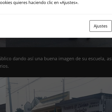
cookies quieres haciendo clic en «Ajustes».
Lee nuestra polít
Ajustes
blico dando así una buena imagen de su escuela, as
rios.