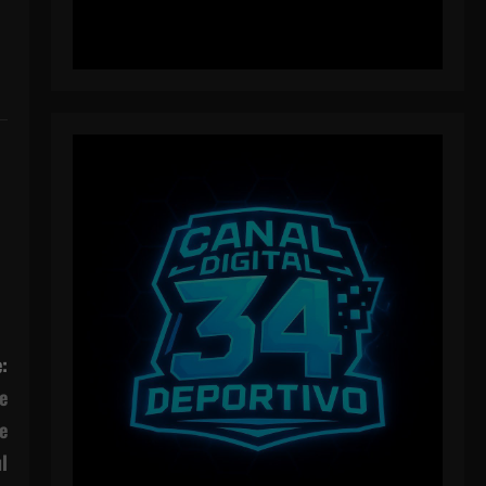
:
e
e
l