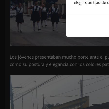
elegir qué tipo de 
Los jóvenes presentaban mucho porte ante el pú
como su postura y elegancia con los colores pat