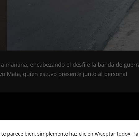
e la mañana, encabezando el desfile la banda de guerr
vo Mata, quien estuvo presente junto al personal
 te parece bien, simplemente haz clic en «Aceptar todo». 