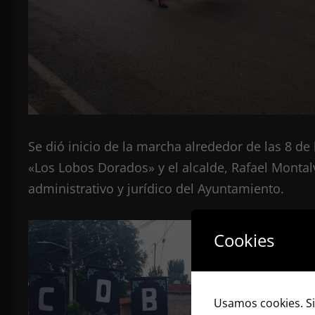
Se dió inicio de la marcha alrededor de las 8 d
«Los Lobos Dorados» y el alcalde, Rafael Montal
administrativo y jurídico del Ayuntamiento.
Cookies
Usamos cookies. Si