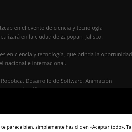
zcab en el evento de ciencia y tecnología
alizará en la ciudad de Zapopan, Jalisco.
es en ciencia y tecnología, que brinda la oportunidad
l nacional e internacional.
 Robótica, Desarrollo de Software, Animación
y Cuento Científico.—
El Puuc Noticias
 te parece bien, simplemente haz clic en «Aceptar todo». 