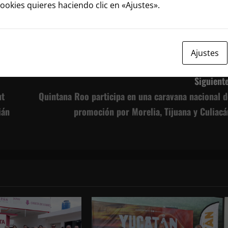
cookies quieres haciendo clic en «Ajustes».
Lee nuestra polít
todas las entradas
Ajustes
Siguiente
ut
Quintana Roo participa en una caravana nacional d
ián
promoción por Morelia, Tijuana y Culiacá