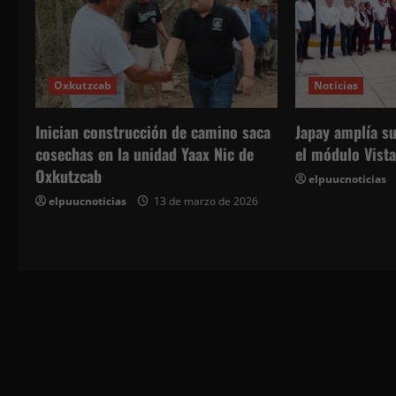
i
ó
n
Oxkutzcab
Noticias
d
Inician construcción de camino saca
Japay amplía su
e
cosechas en la unidad Yaax Nic de
el módulo Vista
Oxkutzcab
elpuucnoticias
e
elpuucnoticias
13 de marzo de 2026
n
t
r
a
d