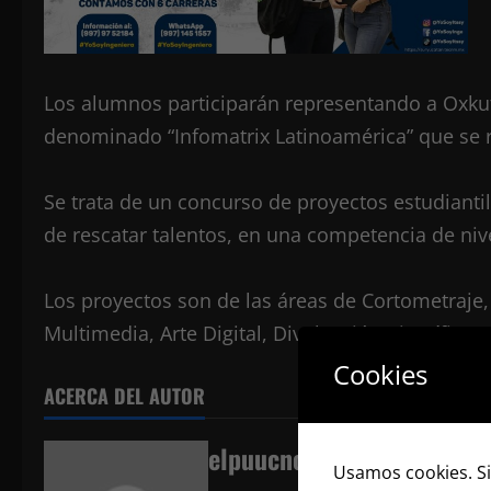
Los alumnos participarán representando a Oxkut
denominado “Infomatrix Latinoamérica” que se re
Se trata de un concurso de proyectos estudiantil
de rescatar talentos, en una competencia de nive
Los proyectos son de las áreas de Cortometraje,
Multimedia, Arte Digital, Divulgación Científica 
Cookies
ACERCA DEL AUTOR
elpuucnoticias
Usamos cookies. Si