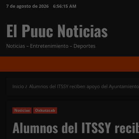
Saltar
7 de agosto de 2026
6:56:17 AM
al
contenido
El Puuc Noticias
Noticias – Entretenimiento – Deportes
Inicio
Alumnos del ITSSY reciben apoyo del Ayuntamiento d
Noticias
Oxkutzcab
Alumnos del ITSSY reci