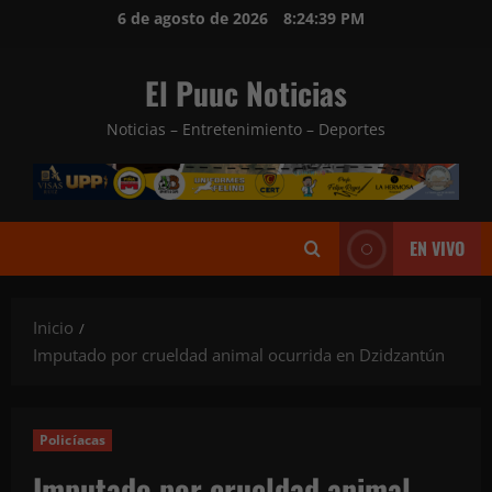
Saltar
6 de agosto de 2026
8:24:41 PM
al
contenido
El Puuc Noticias
Noticias – Entretenimiento – Deportes
EN VIVO
Inicio
Imputado por crueldad animal ocurrida en Dzidzantún
Policíacas
Imputado por crueldad animal