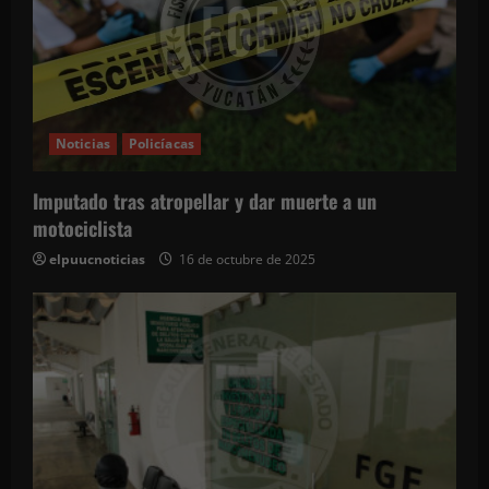
e
e
n
t
Noticias
Policíacas
r
Imputado tras atropellar y dar muerte a un
motociclista
a
elpuucnoticias
16 de octubre de 2025
d
a
s