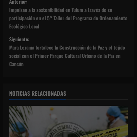
Anterior:
a
Impulsan a la sostenibilidad en Tulum a través de su
participación en el 5° Taller del Programa de Ordenamiento
v
Ecológico Local
e
Siguiente:
g
Mara Lezama fortalece la Construcción de la Paz y el tejido
social con el Primer Parque Cultural Urbano de la Paz en
a
Cancún
c
i
NOTICIAS RELACIONADAS
ó
n
d