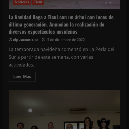
Noticias
Ticul
La Navidad llega a Ticul con un árbol con luces de
última generación. Anuncian la realización de
diversos espectáculos navideños
elpuucnoticias
5 de diciembre de 2022
La temporada navideña comenzó en La Perla del
Sur a partir de esta semana, con varias
actividades...
Leer
Leer Más
más
acerca
de
La
Navidad
llega
a
Ticul
con
un
árbol
con
luces