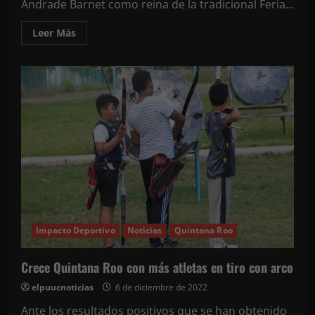
Andrade Barnet como reina de la tradicional Feria...
Leer
Leer Más
más
acerca
de
Peto
ya
tiene
a
su
reina
de
la
Feria
en
honor
a
la
Virgen
de
la
Estrella.
Impacto Deportivo
Noticias
Quintana Roo
Romi
Alejandra
Andrade
Crece Quintana Roo con más atletas en tiro con arco
Barnet
gana
elpuucnoticias
6 de diciembre de 2022
el
certamen
de
Ante los resultados positivos que se han obtenido