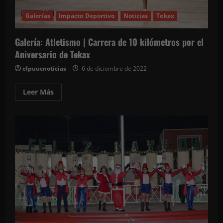
en
esta
época
Galerías
Impacto Deportivo
Noticias
Tekax
navideña
Galería: Atletismo | Carrera de 10 kilómetros por el
Aniversario de Tekax
elpuucnoticias
6 de diciembre de 2022
Leer
Leer Más
más
acerca
de
Galería:
Atletismo
|
Carrera
de
10
kilómetros
por
el
Aniversario
de
Tekax