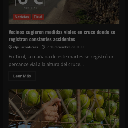
Noticias
Ticul
Vecinos sugieren medidas viales en cruce donde se
registran constantes accidentes
elpuucnoticias
7 de diciembre de 2022
En Ticul, la mañana de este martes se registró un
percance vial a la altura del cruce...
Leer
Leer Más
más
acerca
de
Vecinos
sugieren
medidas
viales
en
cruce
donde
se
registran
constantes