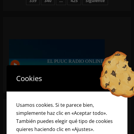
339
340
…
425
Siguiente
de
la
XXXVI
Feria
entradas
de
la
Naranja
que
arranca
este
jueves,
en
el
cierre
de
la
Feria
Yucatán
de
Cookies
Xmatkuil
Usamos cookies. Si te parece bien,
simplemente haz clic en «Aceptar todo».
También puedes elegir qué tipo de cookies
quieres haciendo clic en «Ajustes».
Lee