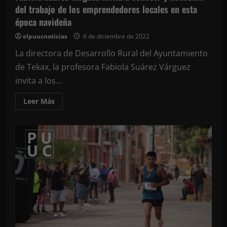
del trabajo de los emprendedores locales en esta
época navideña
elpuucnoticias
6 de diciembre de 2022
La directora de Desarrollo Rural del Ayuntamiento
de Tekax, la profesora Fabiola Suárez Várguez
invita a los...
Leer
Leer Más
más
acerca
de
Fabiola
Suárez
Várguez
invita
a
conocer
y
consumir
del
trabajo
de
los
emprendedores
locales