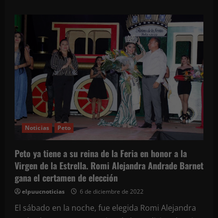
acerca
de
Todo
un
éxito
la
Primera
Copa
Chetumal
de
Clavados
Noticias
Peto
Peto ya tiene a su reina de la Feria en honor a la
Virgen de la Estrella. Romi Alejandra Andrade Barnet
gana el certamen de elección
elpuucnoticias
6 de diciembre de 2022
El sábado en la noche, fue elegida Romi Alejandra