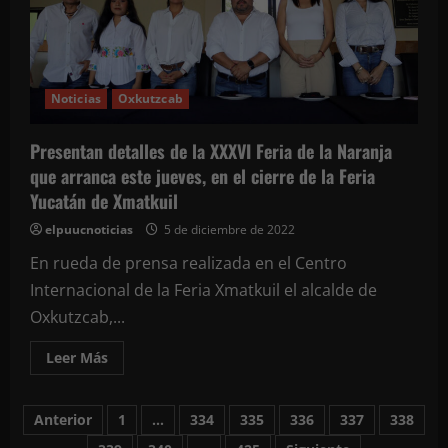
de
última
generación.
Anuncian
la
realización
de
Noticias
Oxkutzcab
diversos
espectáculos
navideños
Presentan detalles de la XXXVI Feria de la Naranja
que arranca este jueves, en el cierre de la Feria
Yucatán de Xmatkuil
elpuucnoticias
5 de diciembre de 2022
En rueda de prensa realizada en el Centro
Internacional de la Feria Xmatkuil el alcalde de
Oxkutzcab,...
Leer
Leer Más
más
acerca
de
Paginación
Presentan
Anterior
1
…
334
335
336
337
338
detalles
de