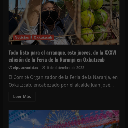
accidentes
Noticias
Oxkutzcab
Todo listo para el arranque, este jueves, de la XXXVI
edición de la Feria de la Naranja en Oxkutzcab
elpuucnoticias
6 de diciembre de 2022
El Comité Organizador de la Feria de la Naranja, en
Oxkutzcab, encabezado por el alcalde Juan José...
Leer
Leer Más
más
acerca
de
Todo
listo
para
el