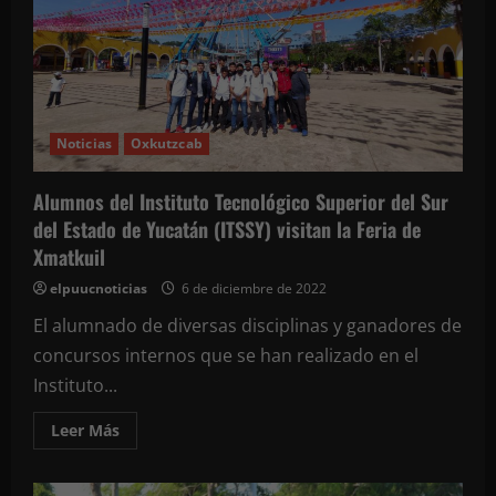
arranque,
este
jueves,
de
la
XXXVI
edición
de
la
Feria
Noticias
Oxkutzcab
de
la
Naranja
Alumnos del Instituto Tecnológico Superior del Sur
en
Oxkutzcab
del Estado de Yucatán (ITSSY) visitan la Feria de
Xmatkuil
elpuucnoticias
6 de diciembre de 2022
El alumnado de diversas disciplinas y ganadores de
concursos internos que se han realizado en el
Instituto...
Leer
Leer Más
más
acerca
de
Alumnos