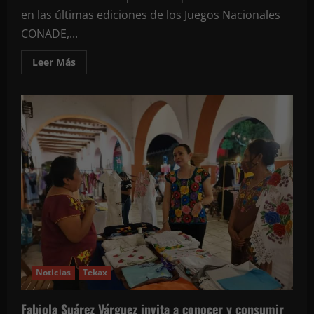
elección
en las últimas ediciones de los Juegos Nacionales
CONADE,...
Leer
Leer Más
más
acerca
de
Crece
Quintana
Roo
con
más
atletas
en
tiro
con
arco
Noticias
Tekax
Fabiola Suárez Várguez invita a conocer y consumir