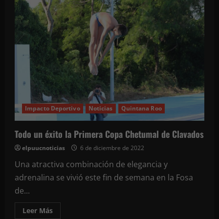
del
Instituto
Tecnológico
Superior
del
Sur
del
Estado
de
Yucatán
(ITSSY)
visitan
la
Feria
de
Xmatkuil
Impacto Deportivo
Noticias
Quintana Roo
Todo un éxito la Primera Copa Chetumal de Clavados
elpuucnoticias
6 de diciembre de 2022
Una atractiva combinación de elegancia y
adrenalina se vivió este fin de semana en la Fosa
de...
Leer
Leer Más
más